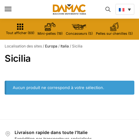
Tout afficher (69)
Mini-pelles (19)
Concasseurs (5)
Pelles sur chenilles (5)
M
Localisation des sites
/
Europa
/
Italia
/
Sicilia
Sicilia
Aucun produit ne correspond à votre sélection.
Livraison rapide dans toute l’Italie
Expédition par transporteurs spécialisés.