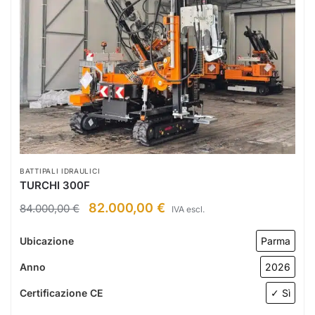
BATTIPALI IDRAULICI
TURCHI 300F
82.000,00
€
84.000,00
€
IVA escl.
Ubicazione
Parma
Anno
2026
Certificazione CE
✓ Sì