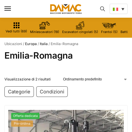
Vedi tutti (69)
Miniescavatori (19)
Escavatori cingolati (5)
Frantoi (5)
Battipal
Ubicazioni
/
Europa
/
Italia
/
Emilia-Romagna
Emilia-Romagna
Visualizzazione di 2 risultati
Categorie
Condizioni
Offerta dedicata
Pre-ordina