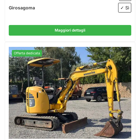
Girosagoma
✓ Sì
Maggiori dettagli
Offerta dedicata