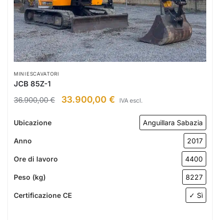
MINIESCAVATORI
JCB 85Z-1
33.900,00
€
36.900,00
€
IVA escl.
Ubicazione
Anguillara Sabazia
Anno
2017
Ore di lavoro
4400
Peso (kg)
8227
Certificazione CE
✓ Sì