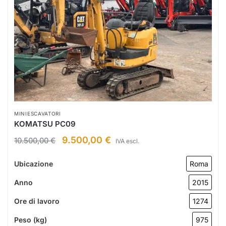
MINIESCAVATORI
KOMATSU PC09
9.500,00
€
10.500,00
€
IVA escl.
Ubicazione
Roma
Anno
2015
Ore di lavoro
1274
Peso (kg)
975