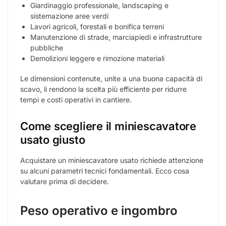
Ubicazione
Anguillara Sabazia
Anno
2020
Ore di lavoro
954
Peso (kg)
2800
Girosagoma
✓ Sì
Certificazione CE
✓ Sì
Maggiori dettagli