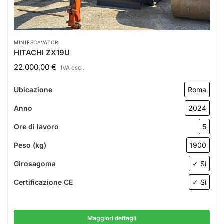
MINIESCAVATORI
HITACHI ZX19U
22.000,00
€
IVA escl.
Ubicazione
Roma
Anno
2024
Ore di lavoro
5
Peso (kg)
1900
Girosagoma
✓ Sì
Certificazione CE
✓ Sì
Maggiori dettagli