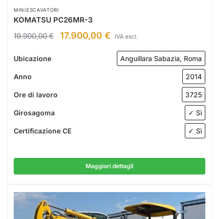
MINIESCAVATORI
KOMATSU PC26MR-3
17.900,00
€
19.900,00
€
IVA escl.
Ubicazione
Anguillara Sabazia, Roma
Anno
2014
Ore di lavoro
3725
Girosagoma
✓ Sì
Certificazione CE
✓ Sì
Maggiori dettagli