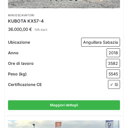
MINIESCAVATORI
KUBOTA KX57-4
36.000,00
€
IVA escl.
Ubicazione
Anguillara Sabazia
Anno
2018
Ore di lavoro
3582
Peso (kg)
5545
Certificazione CE
✓ Sì
Maggiori dettagli