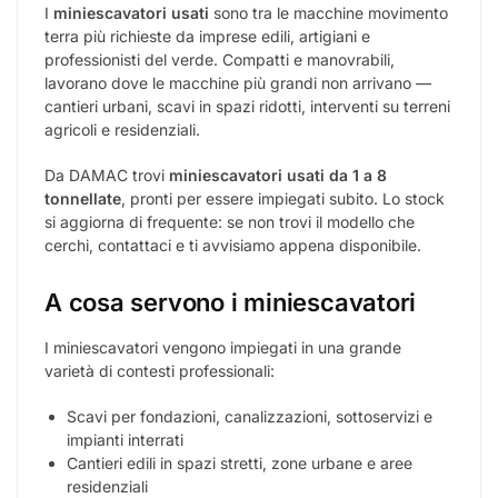
Maggiori dettagli
MINIESCAVATORI
Wacker Neuson EZ26
24.500,00
€
IVA escl.