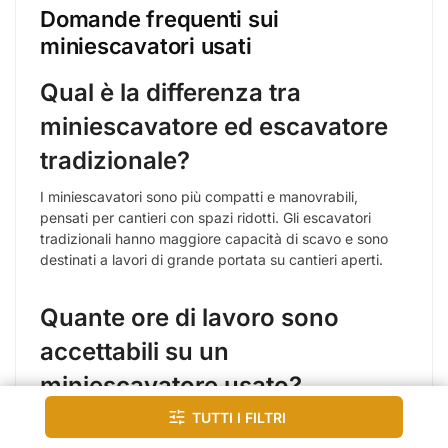
Visualizzazione di 19 risultati
Miniescavatori usati in vendita —
stock verificato DAMAC
Sfoglia il nostro catalogo di
miniescavatori usati
selezionati, controllati e disponibili per acquisto
immediato o noleggio. Trovi modelli Komatsu, Kubota,
JCB, Bobcat, Caterpillar e altri brand professionali, con
ore certificate, documentazione completa e pronta
consegna in tutta Italia. Ogni macchina passa
attraverso la nostra selezione tecnica prima di entrare in
catalogo — nessun miniescavatore viene pubblicato
senza verifica.
Miniescavatori usati disponibili:
compatti, potenti, pronti al lavoro
Tutti i filtri