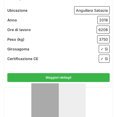
Ubicazione
Anguillara Sabazia
Anno
2018
Ore di lavoro
6208
Peso (kg)
3750
Girosagoma
✓ Sì
Certificazione CE
✓ Sì
Maggiori dettagli