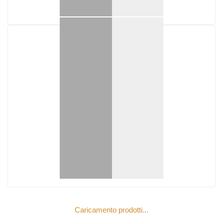
Anno
2012
Ore di lavoro
1370
Peso (kg)
1000
Girosagoma
✓ Sì
Certificazione CE
✓ Sì
Maggiori dettagli