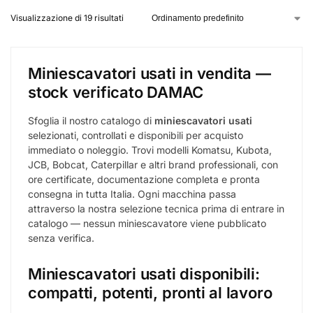
MINIESCAVATORI
WACKER NEUSON EZ17
18.500,00
€
IVA escl.
Ubicazione
Anguillara Sabazia
Anno
2023
Peso (kg)
1780
Girosagoma
✓ Sì
Certificazione CE
✓ Sì