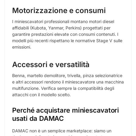
Girosagoma
✓ Sì
Certificazione CE
✓ Sì
Maggiori dettagli