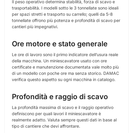
MINIESCAVATORI
WACKER NEUSON EZ53
27.500,00
€
IVA escl.
Ubicazione
Roma
Anno
2019
Ore di lavoro
2282
Peso (kg)
5920