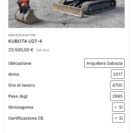
MINIESCAVATORI
KUBOTA U27-4
23.500,00
€
IVA escl.
Ubicazione
Anguillara Sabazia
Anno
2017
Ore di lavoro
4700
Peso (kg)
2665
Girosagoma
✓ Sì
Certificazione CE
✓ Sì