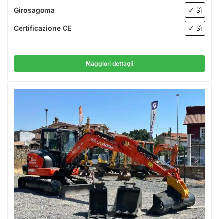
Girosagoma
✓ Sì
Certificazione CE
✓ Sì
Maggiori dettagli