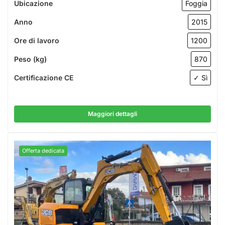
Ubicazione
Foggia
Anno
2015
Ore di lavoro
1200
Peso (kg)
870
Certificazione CE
✓ Sì
Maggiori dettagli
Offerta dedicata