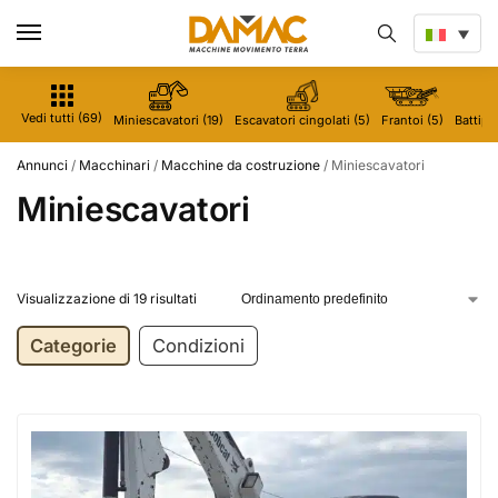
Vedi tutti (69)
Miniescavatori (19)
Escavatori cingolati (5)
Frantoi (5)
Battipal
Annunci
/
Macchinari
/
Macchine da costruzione
/
Miniescavatori
Miniescavatori
Visualizzazione di 19 risultati
Categorie
Condizioni