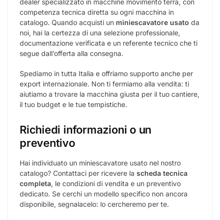
MINIESCAVATORI
YANMAR VIO38
29.500,00
€
IVA escl.
Ubicazione
Foggia
Anno
2019
Ore di lavoro
3497
Peso (kg)
3690
Girosagoma
✓ Sì
Certificazione CE
✓ Sì
Maggiori dettagli