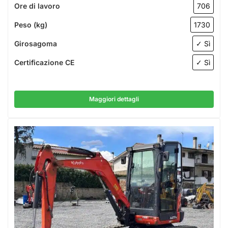
Ore di lavoro
706
Peso (kg)
1730
Girosagoma
✓ Sì
Certificazione CE
✓ Sì
Maggiori dettagli