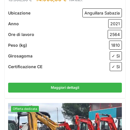
Ubicazione
Anguillara Sabazia
Anno
2021
Ore di lavoro
2564
Peso (kg)
1810
Girosagoma
✓ Sì
Certificazione CE
✓ Sì
Maggiori dettagli
Offerta dedicata