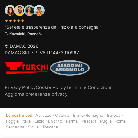
★★★★★
“Serietà e trasparenza dall’inizio alla consegna.”
T. Kowalski, Poznań.
© DAMAC 2026
DAMAC SRL - P.IVA IT14473910967
Privacy Policy
Cookie Policy
Termini e Condizioni
Aggiorna preferenze privacy
Le nostre sedi:
Abruzzo
·
Catania
·
Emilia-Romagna
·
Europa
·
Foggia
·
Italia
·
Lazio
·
Livorno
·
Parma
·
Pescara
·
Puglia
·
Roma
·
Sardegna
·
Sicilia
·
Toscana