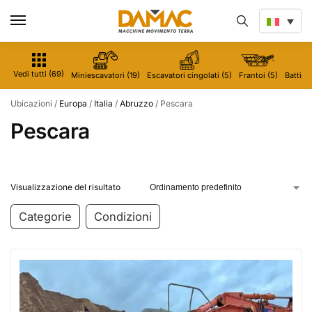
Vedi tutti (69)
Miniescavatori (19)
Escavatori cingolati (5)
Frantoi (5)
Battipal
Ubicazioni
/
Europa
/
Italia
/
Abruzzo
/
Pescara
Pescara
Visualizzazione del risultato
Categorie
Condizioni