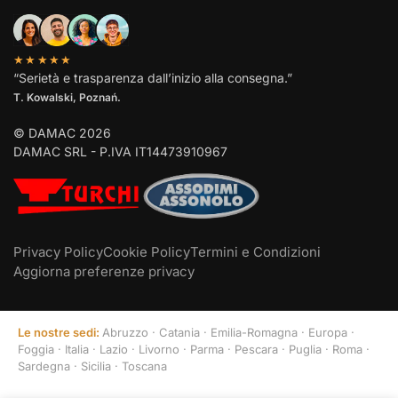
★★★★★
“Serietà e trasparenza dall’inizio alla consegna.”
T. Kowalski, Poznań.
© DAMAC 2026
DAMAC SRL - P.IVA IT14473910967
Privacy Policy
Cookie Policy
Termini e Condizioni
Aggiorna preferenze privacy
Le nostre sedi:
Abruzzo
·
Catania
·
Emilia-Romagna
·
Europa
·
Foggia
·
Italia
·
Lazio
·
Livorno
·
Parma
·
Pescara
·
Puglia
·
Roma
·
Sardegna
·
Sicilia
·
Toscana