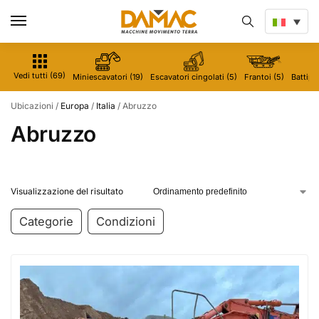
Vedi tutti (69)
Miniescavatori (19)
Escavatori cingolati (5)
Frantoi (5)
Battipal
Ubicazioni
/
Europa
/
Italia
/
Abruzzo
Abruzzo
Visualizzazione del risultato
Categorie
Condizioni