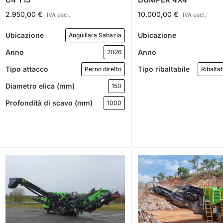
2.950,00
€
10.000,00
€
IVA escl.
IVA escl.
Ubicazione
Ubicazione
Anguillara Sabazia
Anno
Anno
2026
Tipo attacco
Tipo ribaltabile
Perno diretto
Ribaltab
Diametro elica (mm)
150
Profondità di scavo (mm)
1000