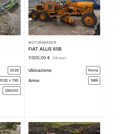
MOTORGRADER
FIAT ALLIS 65B
7.000,00
€
IVA escl.
Ubicazione
2026
Roma
Anno
1030 x 790
1989
290000