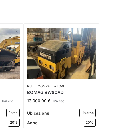
RULLI COMPATTATORI
BOMAG BW80AD
13.000,00
€
IVA escl.
IVA escl.
Ubicazione
Roma
Livorno
Anno
2015
2010