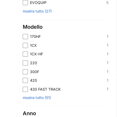
5
EVOQUIP
mostra tutto
(
27
)
Modello
1
170HF
1
1CX
1
1CX-HF
1
220
1
300F
1
420
1
430 FAST TRACK
mostra tutto
(
51
)
Anno