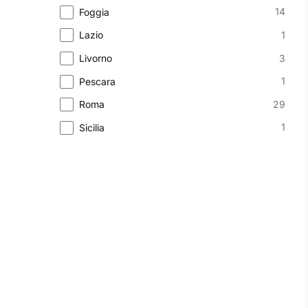
14
Foggia
1
Lazio
3
Livorno
1
Pescara
29
Roma
1
Sicilia