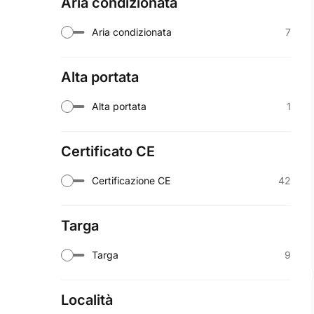
Aria condizionata
7
Aria condizionata
Alta portata
1
Alta portata
Certificato CE
42
Certificazione CE
Targa
9
Targa
Località