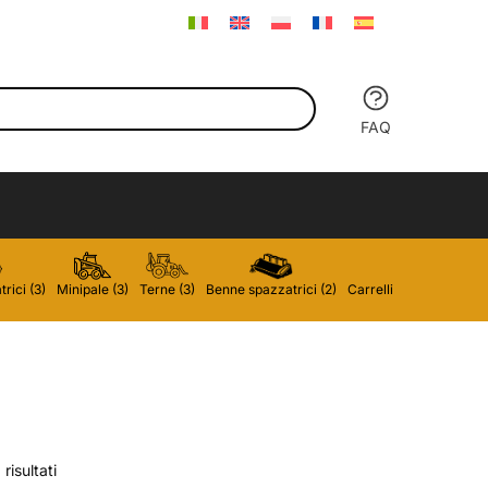
FAQ
rici (3)
Minipale (3)
Terne (3)
Benne spazzatrici (2)
Carrelli elevatori (2)
P
risultati