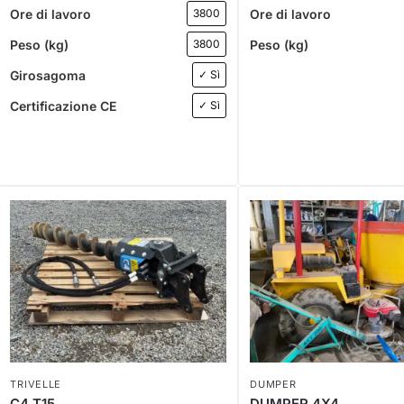
Ore di lavoro
Ore di lavoro
3800
Peso (kg)
Peso (kg)
3800
Girosagoma
✓ Sì
Certificazione CE
✓ Sì
TRIVELLE
DUMPER
C4 T15
DUMPER 4X4