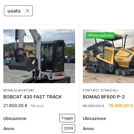
usato
Offerta dedicata
MINIESCAVATORI
FINITRICI STRADALI
BOBCAT 430 FAST TRACK
BOMAG BF600 P-2
21.900,00
€
78.000,00
€
IVA escl.
80.000,00
€
Ubicazione
Ubicazione
Foggia
Anno
Anno
2009