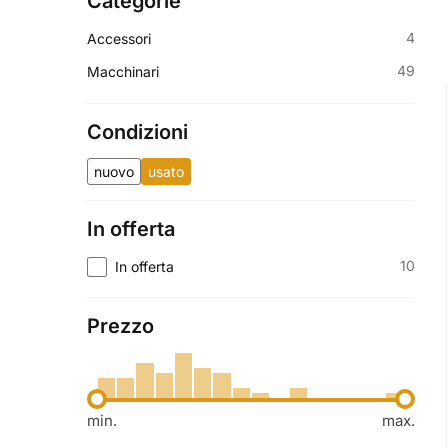
Categorie
4
Accessori
49
Macchinari
Condizioni
nuovo
usato
In offerta
10
In offerta
Prezzo
min.
max.