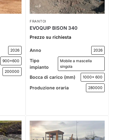
FRANTOI
EVOQUIP BISON 340
Prezzo su richiesta
Anno
2026
2026
Tipo
900x600
Mobile a mascella
singola
impianto
200000
Bocca di carico (mm)
1000x 600
Produzione oraria
280000