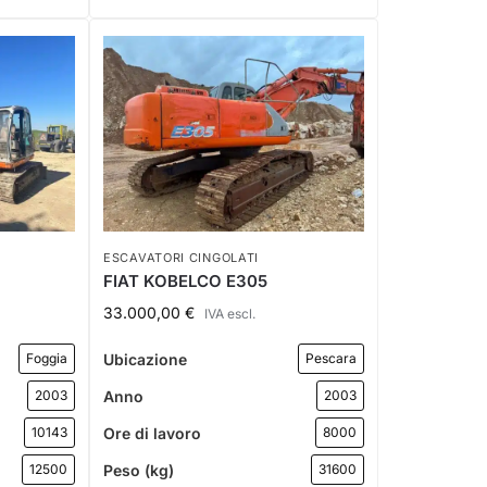
ESCAVATORI CINGOLATI
FIAT KOBELCO E305
33.000,00
€
IVA escl.
Ubicazione
Foggia
Pescara
Anno
2003
2003
Ore di lavoro
10143
8000
Peso (kg)
12500
31600