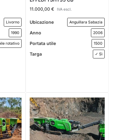
11.000,00
€
IVA escl.
Ubicazione
Livorno
Anguillara Sabazia
Anno
1990
2006
Portata utile
ile rotativo
1500
Targa
✓ Sì