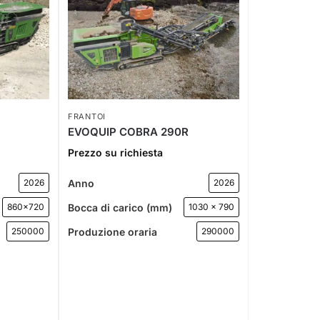
FRANTOI
EVOQUIP COBRA 290R
Prezzo su richiesta
Anno
2026
2026
Bocca di carico (mm)
860x720
1030 x 790
Produzione oraria
250000
290000