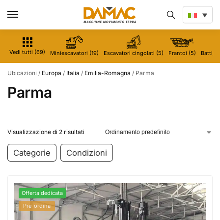
Vedi tutti (69)
Miniescavatori (19)
Escavatori cingolati (5)
Frantoi (5)
Battipal
Ubicazioni
/
Europa
/
Italia
/
Emilia-Romagna
/
Parma
Parma
Visualizzazione di 2 risultati
Categorie
Condizioni
Offerta dedicata
Pre-ordina