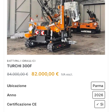
BATTIPALI IDRAULICI
TURCHI 300F
82.000,00
€
84.000,00
€
IVA escl.
Ubicazione
Parma
Anno
2026
Certificazione CE
✓ Sì