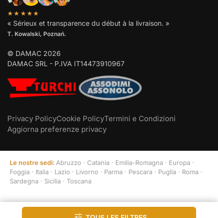
★★★★★
« Sérieux et transparence du début à la livraison. »
T. Kowalski, Poznań.
© DAMAC 2026
DAMAC SRL - P.IVA IT14473910967
Privacy Policy
Cookie Policy
Termini e Condizioni
Aggiorna preferenze privacy
Le nostre sedi:
Abruzzo
·
Catania
·
Emilia-Romagna
·
Europa
·
Foggia
·
Italia
·
Lazio
·
Livorno
·
Parma
·
Pescara
·
Puglia
·
Roma
·
Sardegna
·
Sicilia
·
Toscana
Tous les filtres