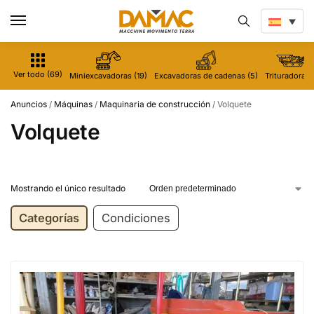
Ver todo (69)
Miniexcavadoras (19)
Excavadoras de cadenas (5)
Trituradoras 
Anuncios
/
Máquinas
/
Maquinaria de construcción
/
Volquete
Volquete
Mostrando el único resultado
Categorías
Condiciones