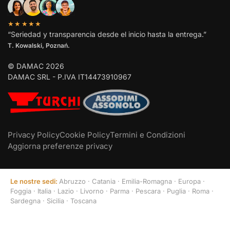
★★★★★
“Seriedad y transparencia desde el inicio hasta la entrega.”
T. Kowalski, Poznań.
© DAMAC 2026
DAMAC SRL - P.IVA IT14473910967
Privacy Policy
Cookie Policy
Termini e Condizioni
Aggiorna preferenze privacy
Le nostre sedi:
Abruzzo
·
Catania
·
Emilia-Romagna
·
Europa
·
Foggia
·
Italia
·
Lazio
·
Livorno
·
Parma
·
Pescara
·
Puglia
·
Roma
·
Sardegna
·
Sicilia
·
Toscana