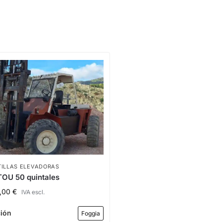
ILLAS ELEVADORAS
OU 50 quintales
0,00
€
IVA escl.
ción
Foggia