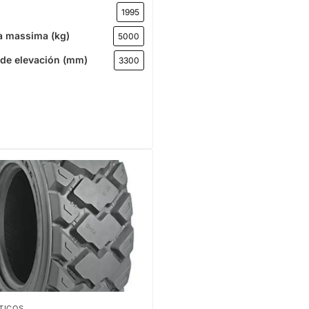
1995
a massima (kg)
5000
 de elevación (mm)
3300
TICOS