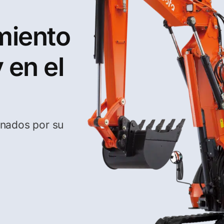
miento
y en el
onados por su