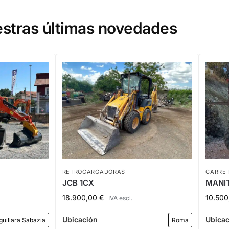
stras últimas novedades
RETROCARGADORAS
CARRET
JCB 1CX
MANIT
18.900,00
€
10.50
IVA escl.
Ubicación
Ubica
guillara Sabazia
Roma