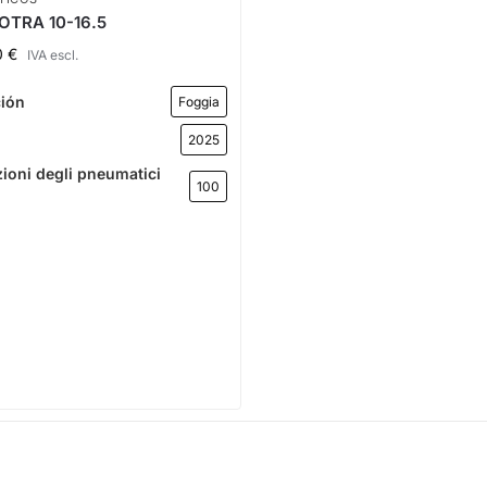
TRA 10-16.5
0
€
IVA escl.
ción
Foggia
2025
ioni degli pneumatici
100