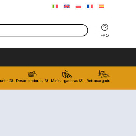
FAQ
uete (3)
Desbrozadoras (3)
Minicargadoras (3)
Retrocargadoras (3)
Carreti