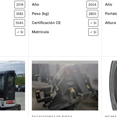
Año
Año
2018
2004
Peso (kg)
Portat
3582
2800
Certificación CE
Altura
5545
✓ Sí
Matrícula
✓ Sí
✓ Sí
EXCAVADORAS DE RUEDA
NEUMÁ