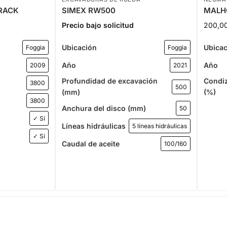
RACK
SIMEX RW500
MALHO
Precio bajo solicitud
200,0
Ubicación
Ubica
Foggia
Foggia
Año
Año
2009
2021
Profundidad de excavación
Condiz
3800
500
(mm)
(%)
3800
Anchura del disco (mm)
50
✓ Sí
Líneas hidráulicas
5 líneas hidráulicas
✓ Sí
Caudal de aceite
100/160