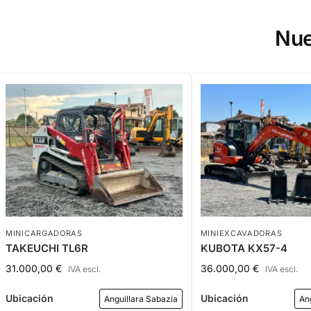
Nue
MINICARGADORAS
MINIEXCAVADORAS
TAKEUCHI TL6R
KUBOTA KX57-4
31.000,00
€
36.000,00
€
IVA escl.
IVA escl.
Ubicación
Ubicación
Anguillara Sabazia
An