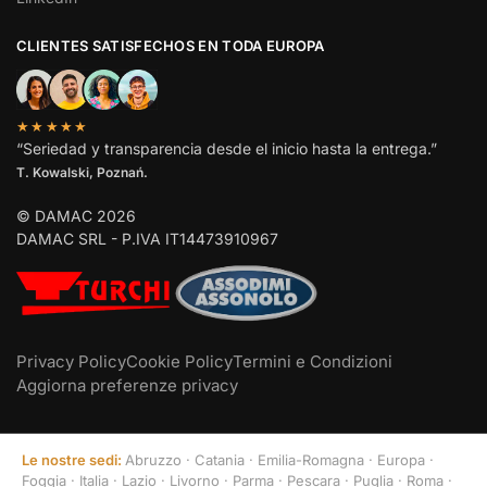
CLIENTES SATISFECHOS EN TODA EUROPA
★★★★★
“Seriedad y transparencia desde el inicio hasta la entrega.”
T. Kowalski, Poznań.
© DAMAC 2026
DAMAC SRL - P.IVA IT14473910967
Privacy Policy
Cookie Policy
Termini e Condizioni
Aggiorna preferenze privacy
Le nostre sedi:
Abruzzo
·
Catania
·
Emilia-Romagna
·
Europa
·
Foggia
·
Italia
·
Lazio
·
Livorno
·
Parma
·
Pescara
·
Puglia
·
Roma
·