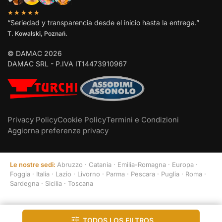
★★★★★
“Seriedad y transparencia desde el inicio hasta la entrega.”
T. Kowalski, Poznań.
© DAMAC 2026
DAMAC SRL - P.IVA IT14473910967
Privacy Policy
Cookie Policy
Termini e Condizioni
Aggiorna preferenze privacy
Le nostre sedi:
Abruzzo
·
Catania
·
Emilia-Romagna
·
Europa
·
Foggia
·
Italia
·
Lazio
·
Livorno
·
Parma
·
Pescara
·
Puglia
·
Roma
·
Sardegna
·
Sicilia
·
Toscana
Todos los filtros