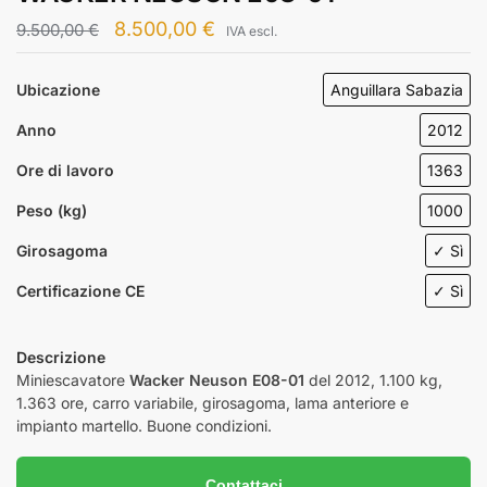
8.500,00
€
9.500,00
€
IVA escl.
Ubicazione
Anguillara Sabazia
Anno
2012
Ore di lavoro
1363
Peso (kg)
1000
Girosagoma
✓ Sì
Certificazione CE
✓ Sì
Descrizione
Miniescavatore
Wacker Neuson E08-01
del 2012, 1.100 kg,
1.363 ore, carro variabile, girosagoma, lama anteriore e
impianto martello. Buone condizioni.
Contattaci