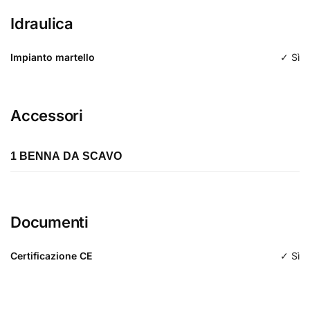
Idraulica
Impianto martello
✓ Sì
Accessori
1 BENNA DA SCAVO
Lunghezza
Documenti
Tipologia
da scavo
Certificazione CE
✓ Sì