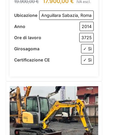
17.900,00
€
19.900,00
€
IVA escl.
Ubicazione
Anguillara Sabazia, Roma
Anno
2014
Ore di lavoro
3725
Girosagoma
✓ Sì
Certificazione CE
✓ Sì