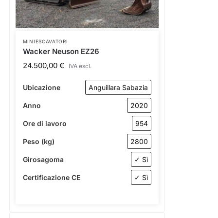
MINIESCAVATORI
Wacker Neuson EZ26
24.500,00
€
IVA escl.
Ubicazione
Anguillara Sabazia
Anno
2020
Ore di lavoro
954
Peso (kg)
2800
Girosagoma
✓ Sì
Certificazione CE
✓ Sì