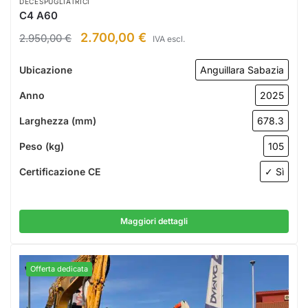
DECESPUGLIATRICI
C4 A60
2.700,00
€
2.950,00
€
IVA escl.
Ubicazione
Anguillara Sabazia
Anno
2025
Larghezza (mm)
678.3
Peso (kg)
105
Certificazione CE
✓ Sì
Maggiori dettagli
Offerta dedicata