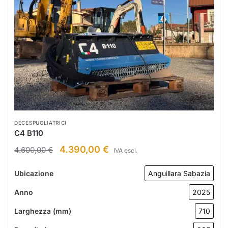
DECESPUGLIATRICI
C4 B110
4.390,00
€
4.600,00
€
IVA escl.
Ubicazione
Anguillara Sabazia
Anno
2025
Larghezza (mm)
710