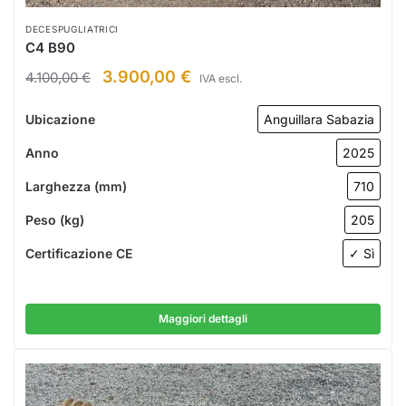
DECESPUGLIATRICI
C4 B90
3.900,00
€
4.100,00
€
IVA escl.
Ubicazione
Anguillara Sabazia
Anno
2025
Larghezza (mm)
710
Peso (kg)
205
Certificazione CE
✓ Sì
Maggiori dettagli