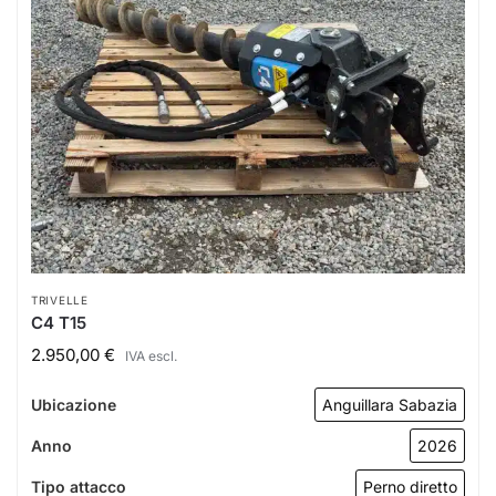
TRIVELLE
C4 T15
2.950,00
€
IVA escl.
Ubicazione
Anguillara Sabazia
Anno
2026
Tipo attacco
Perno diretto