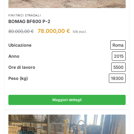
FINITRICI STRADALI
BOMAG BF600 P-2
78.000,00
€
80.000,00
€
IVA escl.
Ubicazione
Roma
Anno
2015
Ore di lavoro
5500
Peso (kg)
19300
Maggiori dettagli