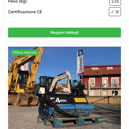
Peso (kg)
235
Certificazione CE
✓ Sì
Maggiori dettagli
Offerta dedicata