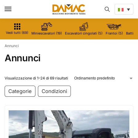
Vedi tutti (69)
Miniescavatori (19)
Escavatori cingolati (5)
Frantoi (5)
Battipal
Annunci
Annunci
Visualizzazione di 1–24 di 69 risultati
Categorie
Condizioni