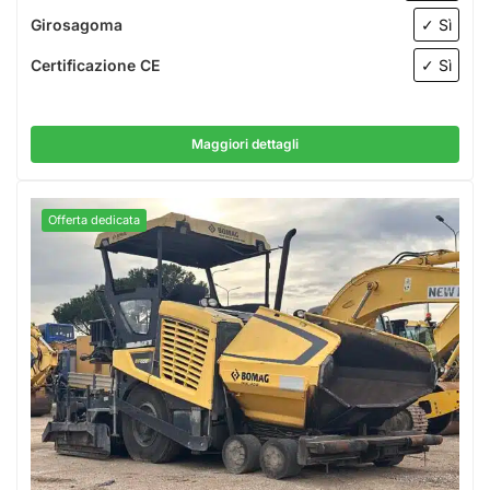
Girosagoma
✓ Sì
Certificazione CE
✓ Sì
Maggiori dettagli
Offerta dedicata