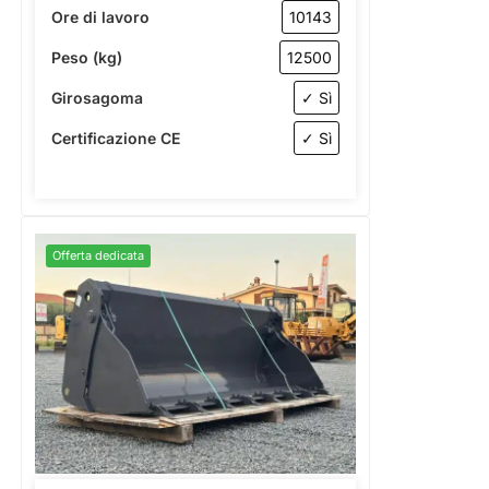
Ore di lavoro
10143
Peso (kg)
12500
Girosagoma
✓ Sì
Certificazione CE
✓ Sì
Offerta dedicata