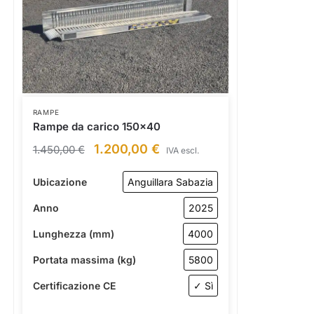
RAMPE
Rampe da carico 150×40
1.200,00
€
1.450,00
€
IVA escl.
Ubicazione
Anguillara Sabazia
Anno
2025
Lunghezza (mm)
4000
Portata massima (kg)
5800
Certificazione CE
✓ Sì