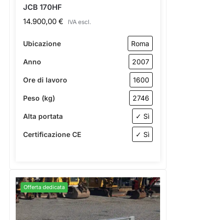
JCB 170HF
14.900,00
€
IVA escl.
Ubicazione
Roma
Anno
2007
Ore di lavoro
1600
Peso (kg)
2746
Alta portata
✓ Sì
Certificazione CE
✓ Sì
Offerta dedicata