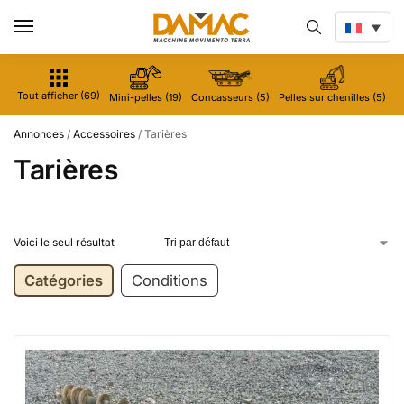
Tout afficher (69)
Mini-pelles (19)
Concasseurs (5)
Pelles sur chenilles (5)
M
Annonces
/
Accessoires
/
Tarières
Tarières
Voici le seul résultat
Catégories
Conditions