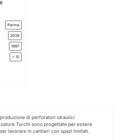
li
Parma
2026
1997
✓ Sì
produzione di perforatori idraulici
trezzature Turchi sono progettate per essere
er lavorare in cantieri con spazi limitati.