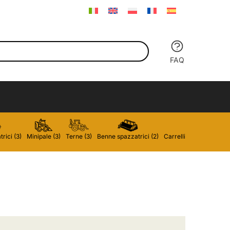
FAQ
rici (3)
Minipale (3)
Terne (3)
Benne spazzatrici (2)
Carrelli elevatori (2)
P