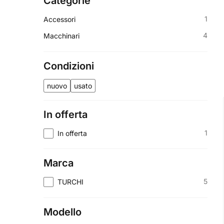
Categorie
1
Accessori
4
Macchinari
Condizioni
nuovo
usato
In offerta
1
In offerta
Marca
5
TURCHI
Modello