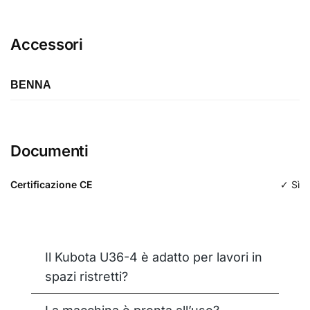
Accessori
BENNA
Lunghezza
Documenti
Tipologia
Da scavo
Certificazione CE
✓ Sì
Il Kubota U36-4 è adatto per lavori in
spazi ristretti?