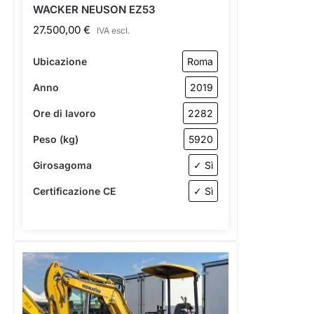
WACKER NEUSON EZ53
27.500,00
€
IVA escl.
Ubicazione
Roma
Anno
2019
Ore di lavoro
2282
Peso (kg)
5920
Girosagoma
✓ Sì
Certificazione CE
✓ Sì