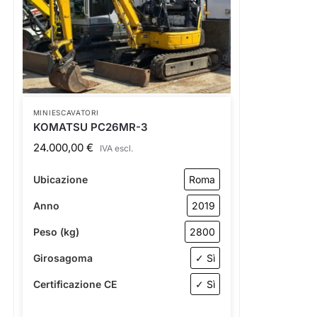
MINIESCAVATORI
KOMATSU PC26MR-3
24.000,00
€
IVA escl.
Ubicazione
Roma
Anno
2019
Peso (kg)
2800
Girosagoma
✓ Sì
Certificazione CE
✓ Sì