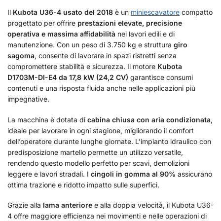
Il
Kubota U36-4 usato del 2018
è un
miniescavatore
compatto
progettato per offrire
prestazioni elevate, precisione
operativa e massima affidabilità
nei lavori edili e di
manutenzione. Con un peso di 3.750 kg e struttura
giro
sagoma
, consente di lavorare in spazi ristretti senza
compromettere stabilità e sicurezza. Il motore
Kubota
D1703M-DI-E4 da 17,8 kW (24,2 CV)
garantisce consumi
contenuti e una risposta fluida anche nelle applicazioni più
impegnative.
La macchina è dotata di
cabina chiusa con aria condizionata
,
ideale per lavorare in ogni stagione, migliorando il comfort
dell’operatore durante lunghe giornate. L’impianto idraulico con
predisposizione martello permette un utilizzo versatile,
rendendo questo modello perfetto per scavi, demolizioni
leggere e lavori stradali. I
cingoli in gomma al 90%
assicurano
ottima trazione e ridotto impatto sulle superfici.
Grazie alla
lama anteriore
e alla doppia velocità, il Kubota U36-
4 offre maggiore efficienza nei movimenti e nelle operazioni di