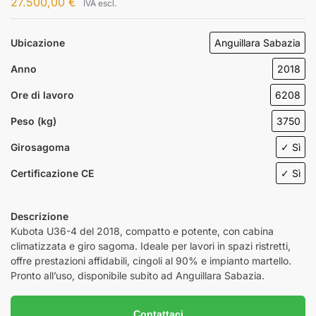
27.500,00
€
IVA escl.
Ubicazione
Anguillara Sabazia
Anno
2018
Ore di lavoro
6208
Peso (kg)
3750
Girosagoma
✓ Sì
Certificazione CE
✓ Sì
Descrizione
Kubota U36-4 del 2018, compatto e potente, con cabina
climatizzata e giro sagoma. Ideale per lavori in spazi ristretti,
offre prestazioni affidabili, cingoli al 90% e impianto martello.
Pronto all’uso, disponibile subito ad Anguillara Sabazia.
Contattaci