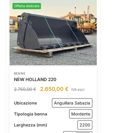
Offerta dedicata
BENNE
NEW HOLLAND 220
2.650,00
€
2.750,00
€
IVA escl.
Ubicazione
Anguillara Sabazia
Tipologia benna
Mordente
Larghezza (mm)
2200