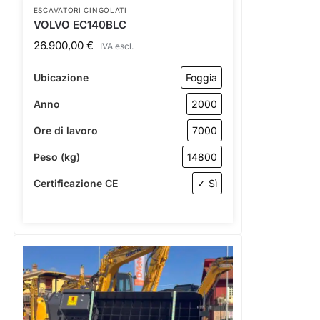
ESCAVATORI CINGOLATI
VOLVO EC140BLC
26.900,00
€
IVA escl.
Ubicazione
Foggia
Anno
2000
Ore di lavoro
7000
Peso (kg)
14800
Certificazione CE
✓ Sì