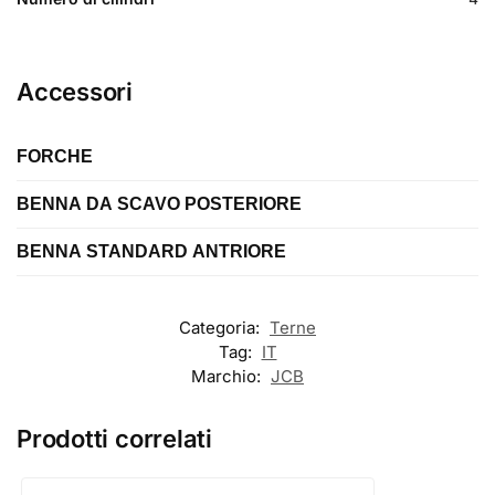
Accessori
FORCHE
BENNA DA SCAVO POSTERIORE
Marca
BENNA STANDARD ANTRIORE
Lunghezza
Modello
Lunghezza
Tipologia
Categoria:
Terne
da scavo
Tag:
IT
Tipologia
Marchio:
JCB
standard
Prodotti correlati