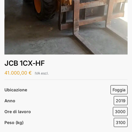
JCB 1CX-HF
41.000,00
€
IVA escl.
Ubicazione
Foggia
Anno
2019
Ore di lavoro
3000
Peso (kg)
3100