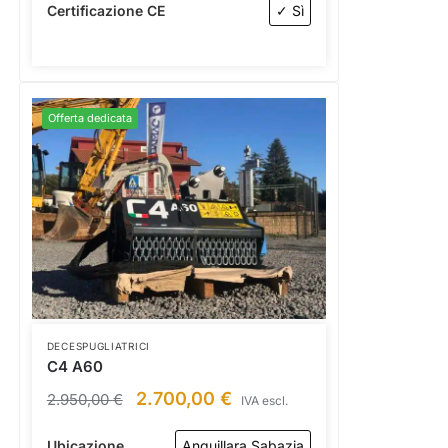
Certificazione CE
✓ Sì
Offerta dedicata
DECESPUGLIATRICI
C4 A60
2.700,00
€
2.950,00
€
IVA escl.
Ubicazione
Anguillara Sabazia