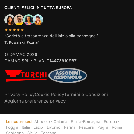
CLIENTI FELICI IN TUTTA EUROPA
★★★★★
“Serietà e trasparenza dall’inizio alla consegna.”
T. Kowalski, Poznań.
© DAMAC 2026
DAMAC SRL - P.IVA IT14473910967
Privacy Policy
Cookie Policy
Termini e Condizioni
Aggiorna preferenze privacy
Le nostre sedi:
Abruzzo
·
Catania
·
Emilia-Romagna
·
Europa
·
Foggia
·
Italia
·
Lazio
·
Livorno
·
Parma
·
Pescara
·
Puglia
·
Roma
·
Sardegna
·
Sicilia
·
Toscana