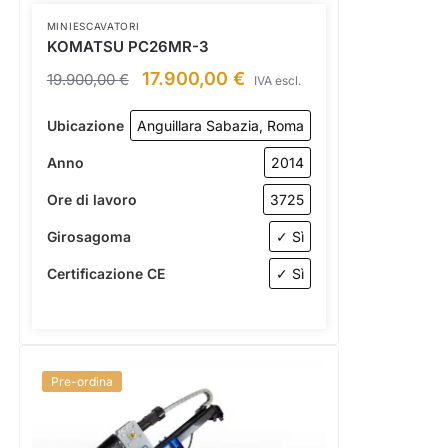
MINIESCAVATORI
KOMATSU PC26MR-3
17.900,00
€
19.900,00
€
IVA escl.
Ubicazione
Anguillara Sabazia, Roma
Anno
2014
Ore di lavoro
3725
Girosagoma
✓ Sì
Certificazione CE
✓ Sì
Pre-ordina