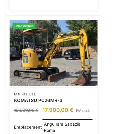
Offre dédiée
MINI-PELLES
KOMATSU PC26MR-3
17.900,00
€
19.900,00
€
IVA escl.
Anguillara Sabazia,
Emplacement
Rome