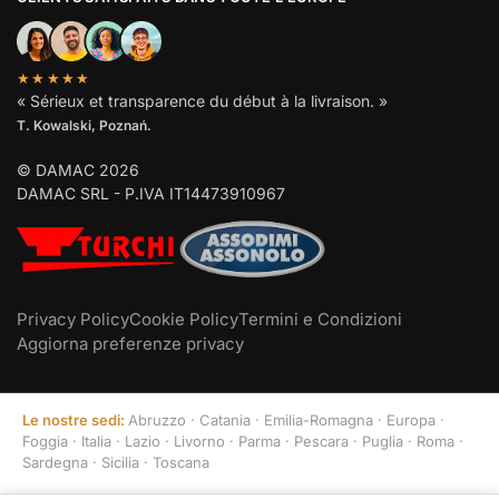
★★★★★
« Sérieux et transparence du début à la livraison. »
T. Kowalski, Poznań.
© DAMAC 2026
DAMAC SRL - P.IVA IT14473910967
Privacy Policy
Cookie Policy
Termini e Condizioni
Aggiorna preferenze privacy
Le nostre sedi:
Abruzzo
·
Catania
·
Emilia-Romagna
·
Europa
·
Foggia
·
Italia
·
Lazio
·
Livorno
·
Parma
·
Pescara
·
Puglia
·
Roma
·
Sardegna
·
Sicilia
·
Toscana