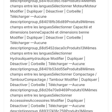
descriptiongroup_684160cd6c7daProduits14Mêmes
champs entre les languesSélectionner MoteurMoteur
Modifier | Dupliquer | Désactiver | Corbeille |
Télécharger —Aucune
descriptiongroup_684018fb36d89Produits9Mêmes
champs entre les languesSélectionner Capacité et
dimensions benneCapacité et dimensions benne
Modifier | Dupliquer | Désactiver | Corbeille |
Télécharger —Aucune
descriptiongroup_68d5452daca0cProduits13Mêmes
champs entre les languesSélectionner
HydrauliqueHydraulique Modifier | Dupliquer |
Désactiver | Corbeille | Télécharger —Aucune
descriptiongroup_68401b53dd55eProduits8Mêmes
champs entre les languesSélectionner Compactage /
TambourCompactage / Tambour Modifier | Dupliquer |
Désactiver | Corbeille | Télécharger —Aucune
descriptiongroup_68d26e70e9469Produits10Mêmes
champs entre les languesSélectionner
AccessoiresAccessoires Modifier | Dupliquer |
Désactiver | Corbeille | Télécharger —Aucune
descriptiongroup_689317418c759Produits1Mêmes