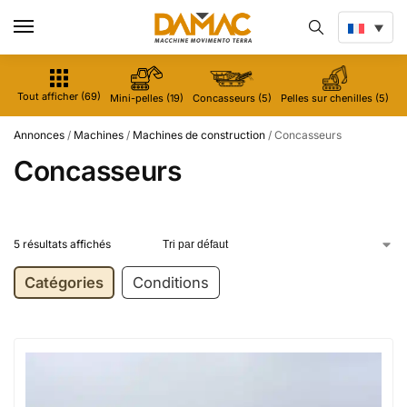
Tout afficher (69)
Mini-pelles (19)
Concasseurs (5)
Pelles sur chenilles (5)
M
Annonces
/
Machines
/
Machines de construction
/
Concasseurs
Concasseurs
5 résultats affichés
Catégories
Conditions