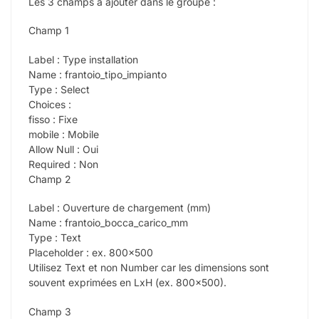
Les 3 champs à ajouter dans le groupe :
Champ 1
Label : Type installation
Name : frantoio_tipo_impianto
Type : Select
Choices :
fisso : Fixe
mobile : Mobile
Allow Null : Oui
Required : Non
Champ 2
Label : Ouverture de chargement (mm)
Name : frantoio_bocca_carico_mm
Type : Text
Placeholder : ex. 800×500
Utilisez Text et non Number car les dimensions sont
souvent exprimées en LxH (ex. 800×500).
Champ 3