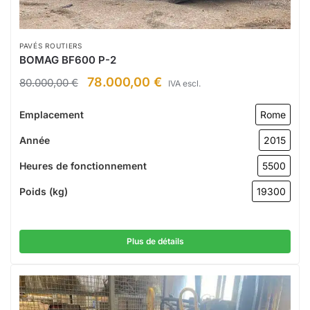
PAVÉS ROUTIERS
BOMAG BF600 P-2
78.000,00
€
80.000,00
€
IVA escl.
Emplacement
Rome
Année
2015
Heures de fonctionnement
5500
Poids (kg)
19300
Plus de détails