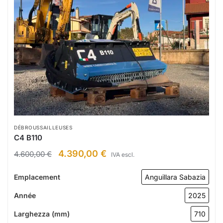
DÉBROUSSAILLEUSES
C4 B110
4.390,00
€
4.600,00
€
IVA escl.
Emplacement
Anguillara Sabazia
Année
2025
Larghezza (mm)
710