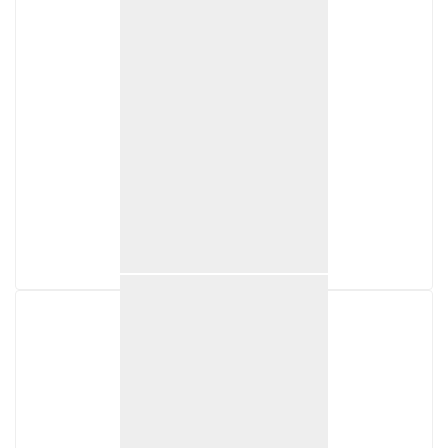
CONCASSEURS
EVOQUIP COBRA 230R
Prix sur demande
Année
2026
Ouverture d’alimentation (mm)
860x720