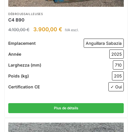
DÉBROUSSAILLEUSES
C4 B90
3.900,00
€
4.100,00
€
IVA escl.
Emplacement
Anguillara Sabazia
Année
2025
Larghezza (mm)
710
Poids (kg)
205
Certification CE
✓ Oui
Plus de détails