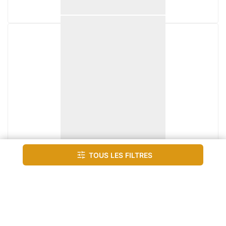
CONCASSEURS
EVOQUIP COBRA 290R
Prix sur demande
Année
2026
Ouverture d’alimentation (mm)
1030 x 790
Production horaire
290000
Plus de détails
Tous les filtres