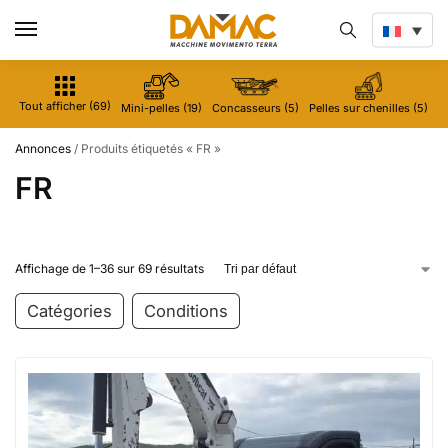
Tout afficher (69)
Mini-pelles (19)
Concasseurs (5)
Pelles sur chenilles (5)
M
Annonces
/
Produits étiquetés « FR »
FR
Affichage de 1–36 sur 69 résultats
Catégories
Conditions