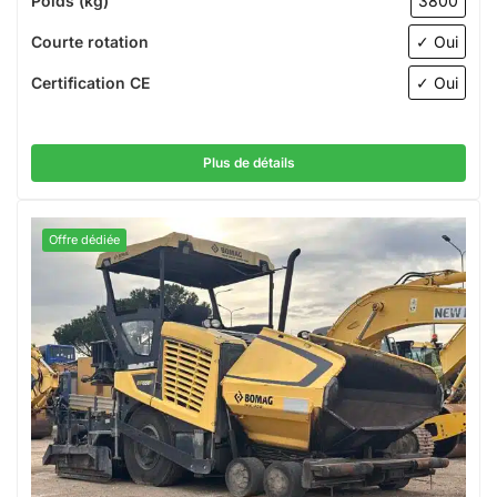
Poids (kg)
3800
Courte rotation
✓ Oui
Certification CE
✓ Oui
Plus de détails
Offre dédiée