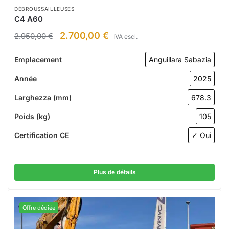
DÉBROUSSAILLEUSES
C4 A60
2.700,00
€
2.950,00
€
IVA escl.
Emplacement
Anguillara Sabazia
Année
2025
Larghezza (mm)
678.3
Poids (kg)
105
Certification CE
✓ Oui
Plus de détails
Offre dédiée