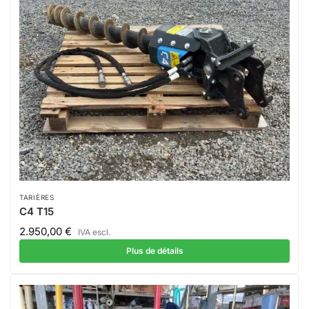
TARIÈRES
C4 T15
2.950,00
€
IVA escl.
Plus de détails