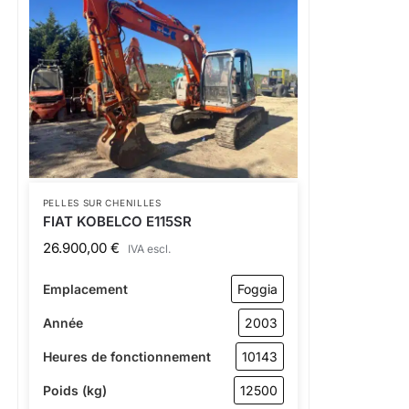
PELLES SUR CHENILLES
FIAT KOBELCO E115SR
26.900,00
€
IVA escl.
Emplacement
Foggia
Année
2003
Heures de fonctionnement
10143
Poids (kg)
12500