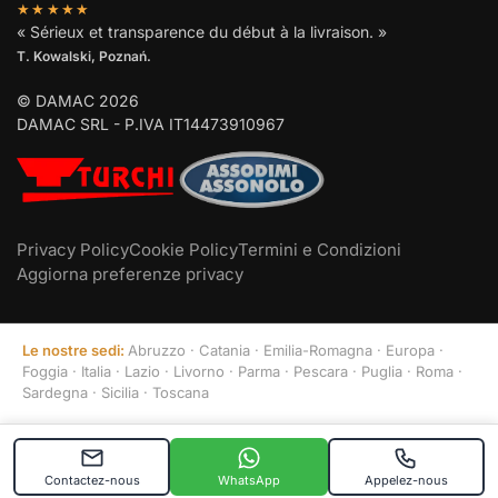
★★★★★
« Sérieux et transparence du début à la livraison. »
T. Kowalski, Poznań.
© DAMAC 2026
DAMAC SRL - P.IVA IT14473910967
Privacy Policy
Cookie Policy
Termini e Condizioni
Aggiorna preferenze privacy
Le nostre sedi:
Abruzzo
·
Catania
·
Emilia-Romagna
·
Europa
·
Foggia
·
Italia
·
Lazio
·
Livorno
·
Parma
·
Pescara
·
Puglia
·
Roma
·
Sardegna
·
Sicilia
·
Toscana
Contactez-nous
WhatsApp
Appelez-nous