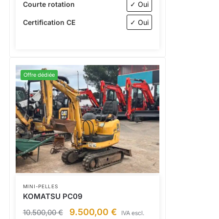
Courte rotation
✓ Oui
Certification CE
✓ Oui
Offre dédiée
MINI-PELLES
KOMATSU PC09
9.500,00
€
10.500,00
€
IVA escl.