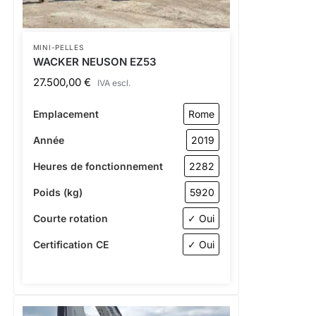
MINI-PELLES
WACKER NEUSON EZ53
27.500,00
€
IVA escl.
Emplacement
Rome
Année
2019
Heures de fonctionnement
2282
Poids (kg)
5920
Courte rotation
✓ Oui
Certification CE
✓ Oui