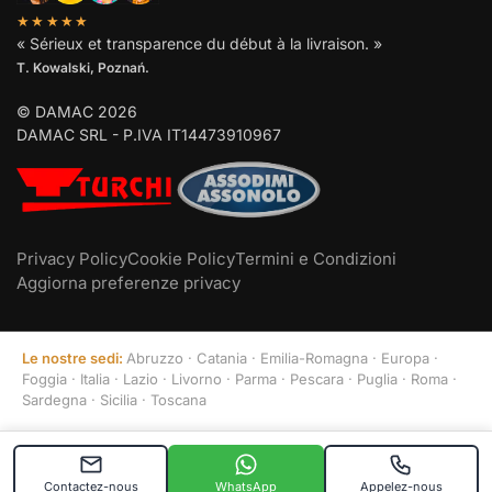
★★★★★
« Sérieux et transparence du début à la livraison. »
T. Kowalski, Poznań.
© DAMAC 2026
DAMAC SRL - P.IVA IT14473910967
Privacy Policy
Cookie Policy
Termini e Condizioni
Aggiorna preferenze privacy
Le nostre sedi:
Abruzzo
·
Catania
·
Emilia-Romagna
·
Europa
·
Foggia
·
Italia
·
Lazio
·
Livorno
·
Parma
·
Pescara
·
Puglia
·
Roma
·
Sardegna
·
Sicilia
·
Toscana
Contactez-nous
WhatsApp
Appelez-nous