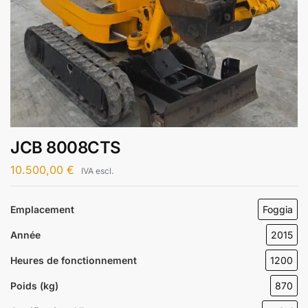
JCB 8008CTS
10.500,00
€
IVA escl.
Emplacement
Foggia
Année
2015
Heures de fonctionnement
1200
Poids (kg)
870