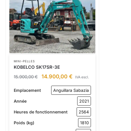
MINI-PELLES
KOBELCO SK17SR-3E
14.900,00
€
15.900,00
€
IVA escl.
Emplacement
Anguillara Sabazia
Année
2021
Heures de fonctionnement
2564
Poids (kg)
1810