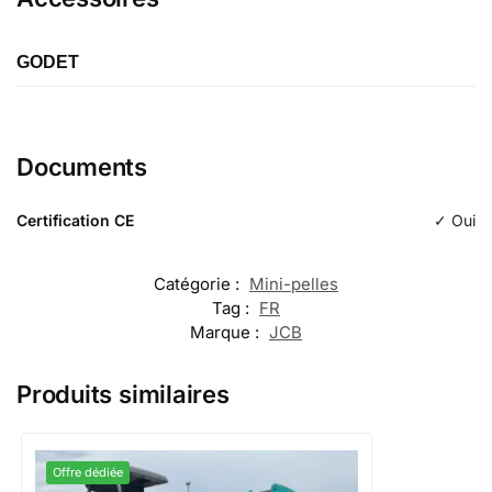
GODET
Étiquette
Godet de terrassement
Documents
Longueur
Certification CE
✓ Oui
Typologie
d'excavation
Catégorie :
Mini-pelles
Tag :
FR
Marque :
JCB
Produits similaires
Offre dédiée