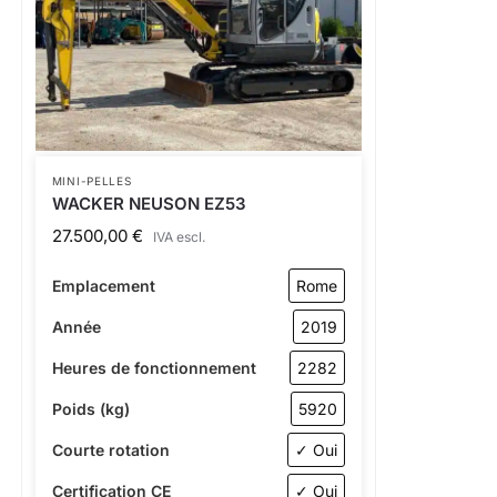
MINI-PELLES
WACKER NEUSON EZ53
27.500,00
€
IVA escl.
Emplacement
Rome
Année
2019
Heures de fonctionnement
2282
Poids (kg)
5920
Courte rotation
✓ Oui
Certification CE
✓ Oui