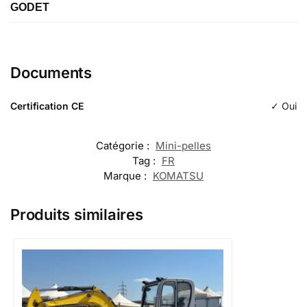
GODET
Étiquette
Godet de terrassement
Étiquette
Godet de terrassement
Longueur
Documents
200
Longueur
650
Certification CE
✓ Oui
Typologie
d'excavation
Typologie
Catégorie :
Mini-pelles
d'excavation
Tag :
FR
Marque :
KOMATSU
Produits similaires