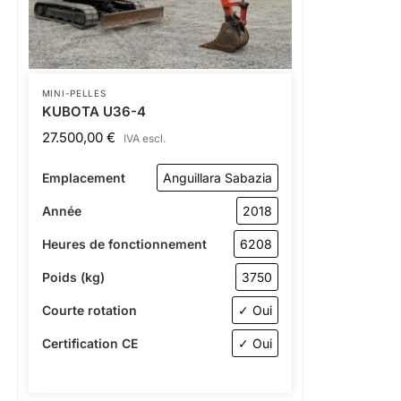
MINI-PELLES
KUBOTA U36-4
27.500,00
€
IVA escl.
Emplacement
Anguillara Sabazia
Année
2018
Heures de fonctionnement
6208
Poids (kg)
3750
Courte rotation
✓ Oui
Certification CE
✓ Oui