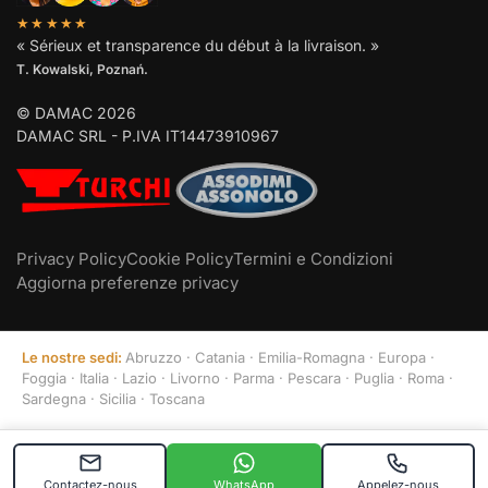
★★★★★
« Sérieux et transparence du début à la livraison. »
T. Kowalski, Poznań.
© DAMAC 2026
DAMAC SRL - P.IVA IT14473910967
Privacy Policy
Cookie Policy
Termini e Condizioni
Aggiorna preferenze privacy
Le nostre sedi:
Abruzzo
·
Catania
·
Emilia-Romagna
·
Europa
·
Foggia
·
Italia
·
Lazio
·
Livorno
·
Parma
·
Pescara
·
Puglia
·
Roma
·
Sardegna
·
Sicilia
·
Toscana
Contactez-nous
WhatsApp
Appelez-nous