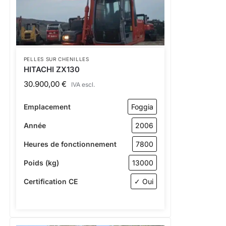
PELLES SUR CHENILLES
HITACHI ZX130
30.900,00
€
IVA escl.
Emplacement
Foggia
Année
2006
Heures de fonctionnement
7800
Poids (kg)
13000
Certification CE
✓ Oui