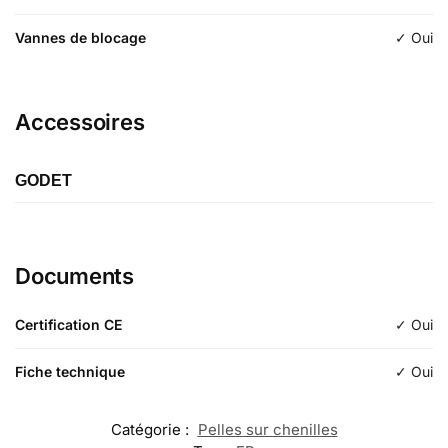
Vannes de blocage
✓ Oui
Accessoires
GODET
Étiquette
Godet de terrassement
Documents
Longueur
Certification CE
✓ Oui
Typologie
d'excavation
Fiche technique
✓ Oui
Catégorie :
Pelles sur chenilles