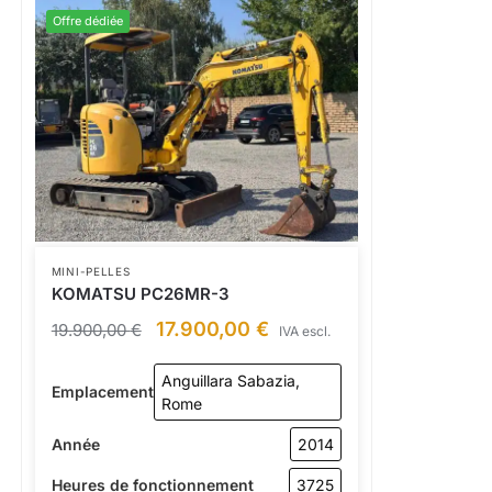
Offre dédiée
MINI-PELLES
KOMATSU PC26MR-3
17.900,00
€
19.900,00
€
IVA escl.
Anguillara Sabazia,
Emplacement
Rome
Année
2014
Heures de fonctionnement
3725