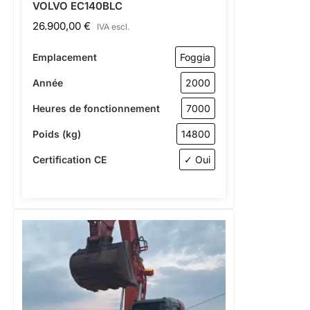
VOLVO EC140BLC
26.900,00
€
IVA escl.
Emplacement
Foggia
Année
2000
Heures de fonctionnement
7000
Poids (kg)
14800
Certification CE
✓ Oui