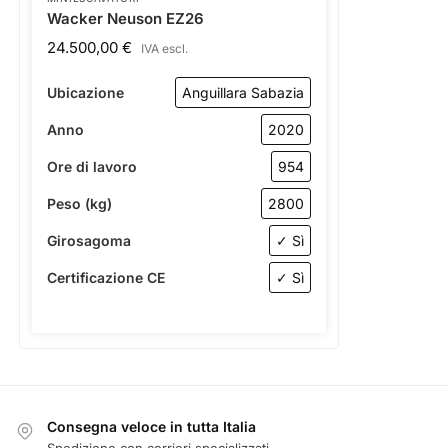
MINIESCAVATORI
Wacker Neuson EZ26
24.500,00
€
IVA escl.
Ubicazione
Anguillara Sabazia
Anno
2020
Ore di lavoro
954
Peso (kg)
2800
Girosagoma
✓ Sì
Certificazione CE
✓ Sì
Consegna veloce in tutta Italia