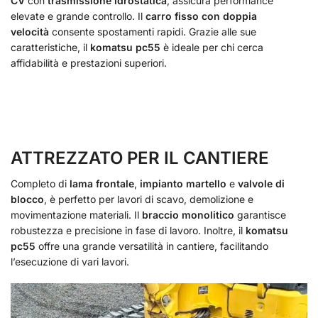
CV
con
trasmissione idrostatica
, assicura performance
elevate e grande controllo. Il
carro fisso con doppia
velocità
consente spostamenti rapidi. Grazie alle sue
caratteristiche, il
komatsu pc55
è ideale per chi cerca
affidabilità e prestazioni superiori.
ATTREZZATO PER IL CANTIERE
Completo di
lama frontale
,
impianto martello
e
valvole di
blocco
, è perfetto per lavori di scavo, demolizione e
movimentazione materiali. Il
braccio monolitico
garantisce
robustezza e precisione in fase di lavoro. Inoltre, il
komatsu
pc55
offre una grande versatilità in cantiere, facilitando
l’esecuzione di vari lavori.