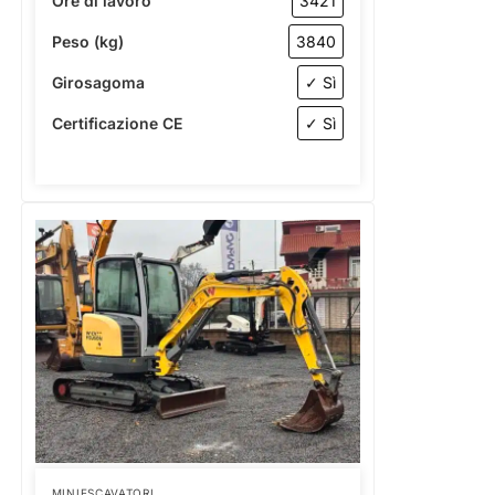
Ore di lavoro
3421
Peso (kg)
3840
Girosagoma
✓ Sì
Certificazione CE
✓ Sì