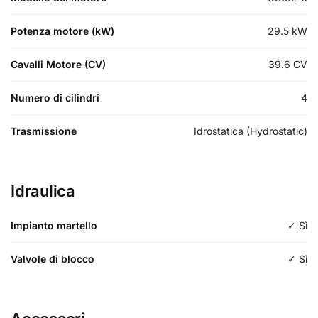
Modello del motore
4D88E-6
Potenza motore (kW)
29.5
kW
Cavalli Motore (CV)
39.6
CV
Numero di cilindri
4
Trasmissione
Idrostatica (Hydrostatic)
Idraulica
Impianto martello
✓ Sì
Valvole di blocco
✓ Sì