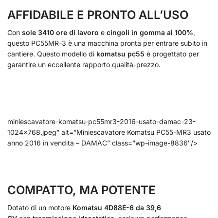
AFFIDABILE E PRONTO ALL’USO
Con
sole 3410 ore di lavoro
e
cingoli in gomma al 100%
,
questo PC55MR-3 è una macchina pronta per entrare subito in
cantiere. Questo modello di
komatsu pc55
è progettato per
garantire un eccellente rapporto qualità-prezzo.
miniescavatore-komatsu-pc55mr3-2016-usato-damac-23-
1024×768.jpeg” alt=”Miniescavatore Komatsu PC55-MR3 usato
anno 2016 in vendita – DAMAC” class=”wp-image-8836″/>
COMPATTO, MA POTENTE
Dotato di un motore
Komatsu 4D88E-6 da 39,6