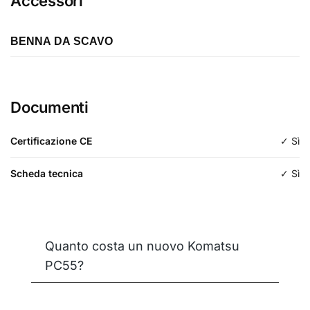
Accessori
BENNA DA SCAVO
Lunghezza
300mm
Documenti
Tipologia
Da scavo
Certificazione CE
✓ Sì
Scheda tecnica
✓ Sì
Quanto costa un nuovo Komatsu
PC55?