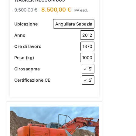
WACKER NEUSON 803
8.500,00
€
9.500,00
€
IVA escl.
Ubicazione
Anguillara Sabazia
Anno
2012
Ore di lavoro
1370
Peso (kg)
1000
Girosagoma
✓ Sì
Certificazione CE
✓ Sì