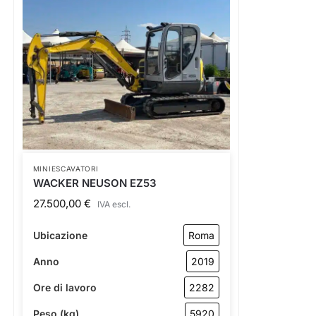
MINIESCAVATORI
WACKER NEUSON EZ53
27.500,00
€
IVA escl.
Ubicazione
Roma
Anno
2019
Ore di lavoro
2282
Peso (kg)
5920