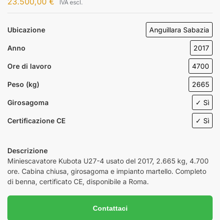
23.500,00
€
IVA escl.
Ubicazione
Anguillara Sabazia
Anno
2017
Ore di lavoro
4700
Peso (kg)
2665
Girosagoma
✓ Sì
Certificazione CE
✓ Sì
Descrizione
Miniescavatore Kubota U27-4 usato del 2017, 2.665 kg, 4.700
ore. Cabina chiusa, girosagoma e impianto martello. Completo
di benna, certificato CE, disponibile a Roma.
Contattaci