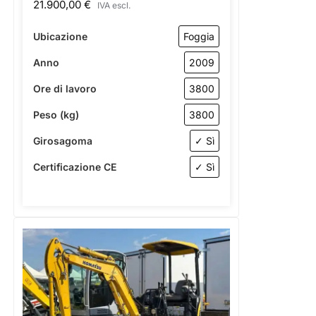
21.900,00
€
IVA escl.
Ubicazione
Foggia
Anno
2009
Ore di lavoro
3800
Peso (kg)
3800
Girosagoma
✓ Sì
Certificazione CE
✓ Sì