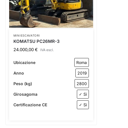
MINIESCAVATORI
KOMATSU PC26MR-3
24.000,00
€
IVA escl.
Ubicazione
Roma
Anno
2019
Peso (kg)
2800
Girosagoma
✓ Sì
Certificazione CE
✓ Sì