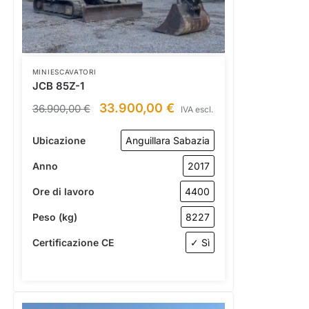
MINIESCAVATORI
JCB 85Z-1
33.900,00
€
36.900,00
€
IVA escl.
Ubicazione
Anguillara Sabazia
Anno
2017
Ore di lavoro
4400
Peso (kg)
8227
Certificazione CE
✓ Sì