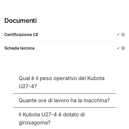
Lunghezza
600mm
Documenti
Tipologia
Da scavo
Certificazione CE
✓ Sì
Scheda tecnica
✓ Sì
Qual è il peso operativo del Kubota
U27-4?
Quante ore di lavoro ha la macchina?
Il Kubota U27-4 è dotato di
girosagoma?