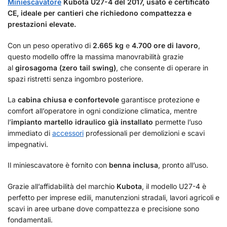
Miniescavatore
Kubota U27-4 del 2017, usato e certificato
CE, ideale per cantieri che richiedono compattezza e
prestazioni elevate.
Con un peso operativo di
2.665 kg
e
4.700 ore di lavoro
,
questo modello offre la massima manovrabilità grazie
al
girosagoma (zero tail swing)
, che consente di operare in
spazi ristretti senza ingombro posteriore.
La
cabina chiusa e confortevole
garantisce protezione e
comfort all’operatore in ogni condizione climatica, mentre
l’
impianto martello idraulico già installato
permette l’uso
immediato di
accessori
professionali per demolizioni e scavi
impegnativi.
Il miniescavatore è fornito con
benna inclusa
, pronto all’uso.
Grazie all’affidabilità del marchio
Kubota
, il modello U27-4 è
perfetto per imprese edili, manutenzioni stradali, lavori agricoli e
scavi in aree urbane dove compattezza e precisione sono
fondamentali.