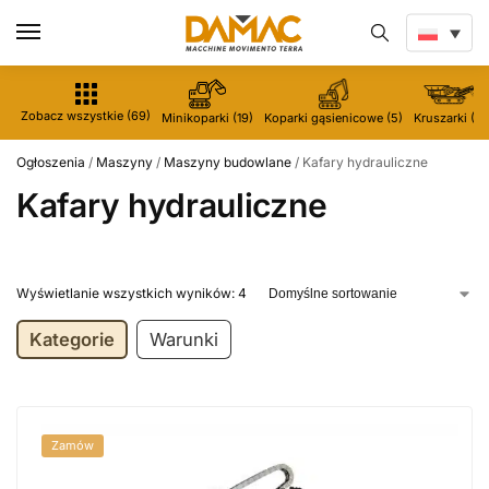
Zobacz wszystkie (69)
Minikoparki (19)
Koparki gąsienicowe (5)
Kruszarki (5)
Ogłoszenia
/
Maszyny
/
Maszyny budowlane
/
Kafary hydrauliczne
Kafary hydrauliczne
Wyświetlanie wszystkich wyników: 4
Kategorie
Warunki
Zamów