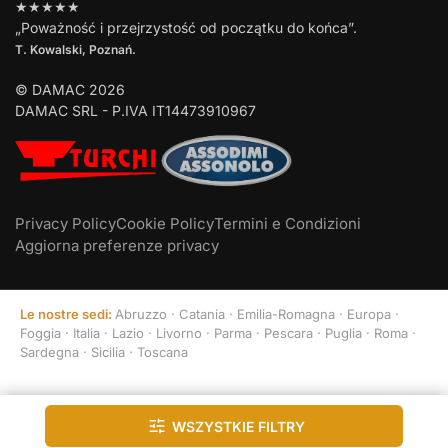
★★★★★
„Poważność i przejrzystość od początku do końca”.
T. Kowalski, Poznań.
© DAMAC 2026
DAMAC SRL - P.IVA IT14473910967
Privacy Policy
Cookie Policy
Termini e Condizioni
Aggiorna preferenze privacy
Le nostre sedi:
Abruzzo
·
Catania
·
Emilia-Romagna
·
Europa
·
Foggia
·
Italia
·
Lazio
·
Livorno
·
Parma
·
Pescara
·
Puglia
·
Roma
·
Sardegna
·
Sicilia
·
Toscana
Wszystkie filtry