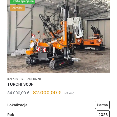
Oferta specjalna
Zamów
KAFARY HYDRAULICZNE
TURCHI 300F
82.000,00
€
84.000,00
€
IVA escl.
Lokalizacja
Parma
Rok
2026