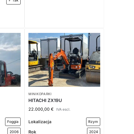
✓ Tak
MINIKOPARKI
HITACHI ZX19U
22.000,00
€
IVA escl.
Lokalizacja
Foggia
Rzym
Rok
2006
2024