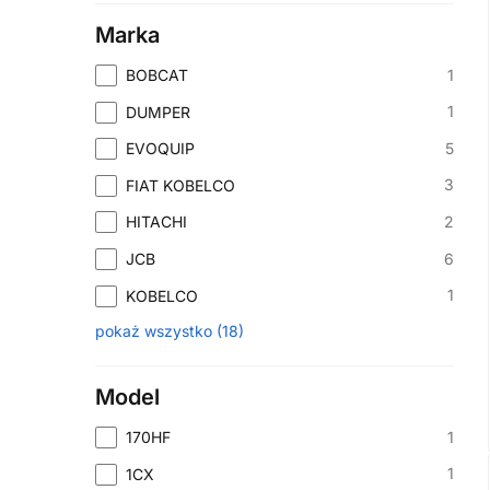
Marka
1
BOBCAT
1
DUMPER
5
EVOQUIP
3
FIAT KOBELCO
2
HITACHI
6
JCB
1
KOBELCO
pokaż wszystko
(
18
)
Model
1
170HF
1
1CX