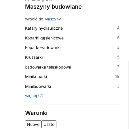
Maszyny budowlane
wrócić do
Maszyny
4
Kafary hydrauliczne
5
Koparki gąsienicowe
3
Koparko-ładowarki
5
Kruszarki
2
Ładowarka teleskopowa
19
Minikoparki
3
Miniładowarki
więcej
(
2
)
Warunki
Nuovo
Usato