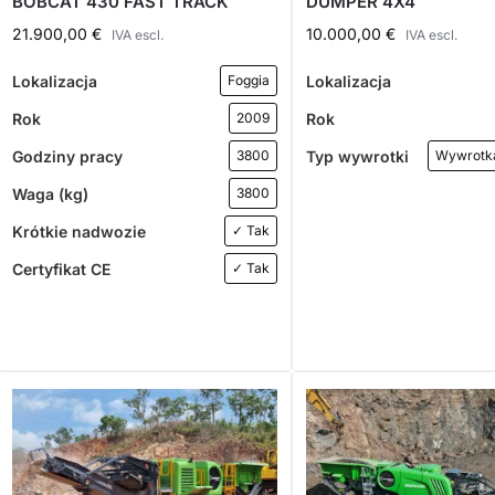
BOBCAT 430 FAST TRACK
DUMPER 4X4
21.900,00
€
10.000,00
€
IVA escl.
IVA escl.
Lokalizacja
Lokalizacja
Foggia
Rok
Rok
2009
Godziny pracy
Typ wywrotki
3800
Wywrotk
Waga (kg)
3800
Krótkie nadwozie
✓ Tak
Certyfikat CE
✓ Tak