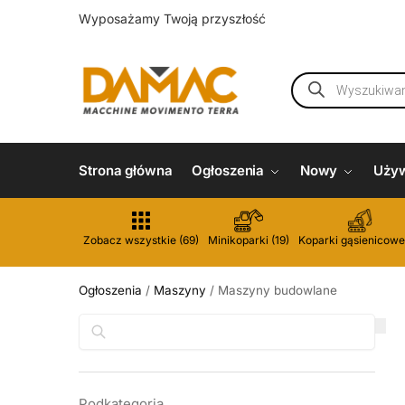
Wyposażamy Twoją przyszłość
Strona główna
Ogłoszenia
Nowy
Uży
Zobacz wszystkie (69)
Minikoparki (19)
Koparki gąsienicowe
Ogłoszenia
/
Maszyny
/
Maszyny budowlane
Szukaj
Podkategoria