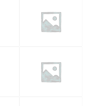
JCB 1CX-HF
41.000,00
€
IVA escl.
Lokalizacja
Rzym
Foggia
Rok
2004
2019
Godziny pracy
2800
3000
Waga (kg)
✓ Tak
3100
✓ Tak