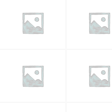
JCB 170HF
JCB 1CX
14.900,00
€
18.900,00
€
IVA escl.
IVA escl.
Lokalizacja
Lokalizacja
Rzym
Rok
Rok
2007
Godziny pracy
Waga (kg)
1600
Waga (kg)
Certyfikat CE
2746
Alta portata
Targa
✓ Tak
Certyfikat CE
✓ Tak
Oferta specjalna