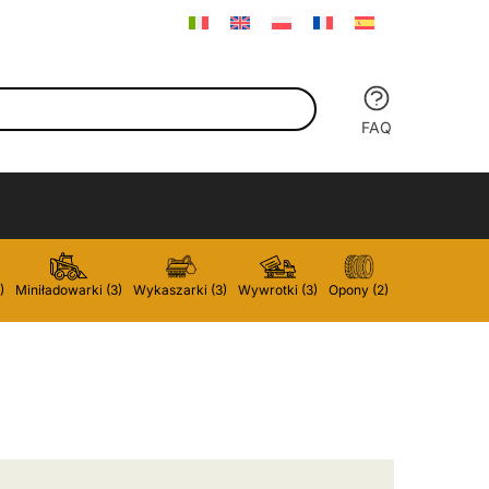
FAQ
)
Miniładowarki (3)
Wykaszarki (3)
Wywrotki (3)
Opony (2)
Szufle do zami