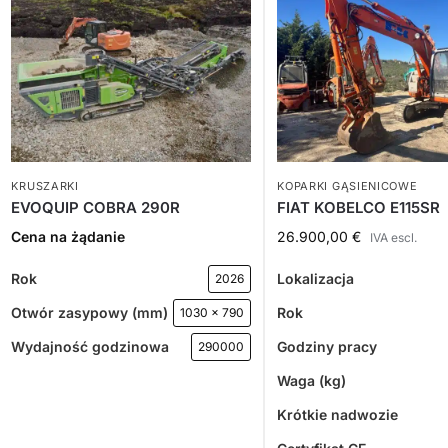
KRUSZARKI
KOPARKI GĄSIENICOWE
EVOQUIP COBRA 290R
FIAT KOBELCO E115SR
Cena na żądanie
26.900,00
€
IVA escl.
Rok
Lokalizacja
2026
Otwór zasypowy (mm)
Rok
1030 x 790
Wydajność godzinowa
Godziny pracy
290000
Waga (kg)
Krótkie nadwozie