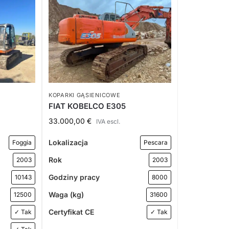
KOPARKI GĄSIENICOWE
FIAT KOBELCO E305
33.000,00
€
IVA escl.
Lokalizacja
Foggia
Pescara
Rok
2003
2003
Godziny pracy
10143
8000
Waga (kg)
12500
31600
Certyfikat CE
✓ Tak
✓ Tak