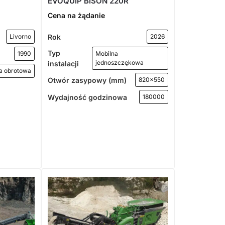
EVOQUIP BISON 220R
Cena na żądanie
Rok
Livorno
2026
Typ
1990
Mobilna
jednoszczękowa
instalacji
a obrotowa
Otwór zasypowy (mm)
820x550
Wydajność godzinowa
180000