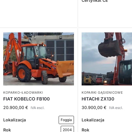
Certyfikat CE
KOPARKO-ŁADOWARKI
KOPARKI GĄSIENICOWE
FIAT KOBELCO FB100
HITACHI ZX130
20.900,00
€
30.900,00
€
IVA escl.
IVA escl.
Lokalizacja
Lokalizacja
Foggia
Rok
Rok
2004