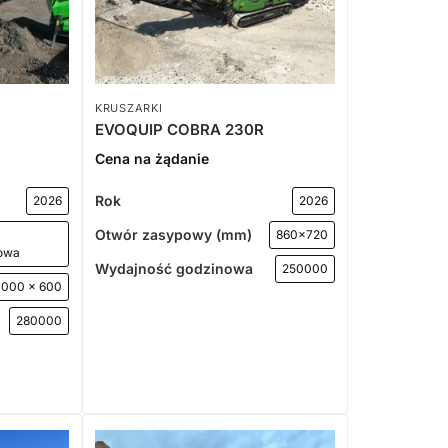
KRUSZARKI
EVOQUIP COBRA 230R
Cena na żądanie
Rok
2026
2026
Otwór zasypowy (mm)
860x720
owa
Wydajność godzinowa
250000
1000 x 600
280000