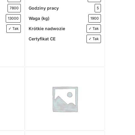
Godziny pracy
7800
5
Waga (kg)
13000
1900
Krótkie nadwozie
✓ Tak
✓ Tak
Certyfikat CE
✓ Tak
KOPARKO-ŁADOWARKI