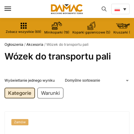
Zobacz wszystkie (69)
Minikoparki (19)
Koparki gąsienicowe (5)
Kruszarki (5)
Ogłoszenia
/
Akcesoria
/
Wózek do transportu pali
Wózek do transportu pali
Wyświetlanie jednego wyniku
Kategorie
Warunki
Zamów