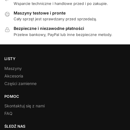
Wsparcie techniczne i handlowe przed i po zakupie.
Maszyny testowe i pronte
Cały sprzęt jest sprawdzany przed sprzedażą.
Bezpieczne i niezawodne płatności
Przelew bankowy, PayPal lub inne bezpieczne metody.
LISTY
Maszyny
Akcesoria
Części zamienne
POMOC
Skontaktuj się z nami
FAQ
ŚLEDŹ NAS