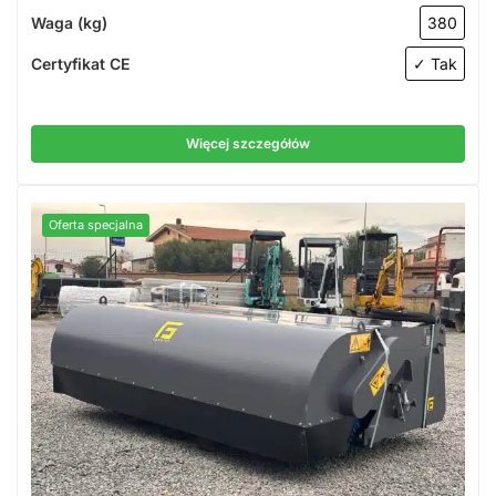
Waga (kg)
380
Certyfikat CE
✓ Tak
Więcej szczegółów
Oferta specjalna