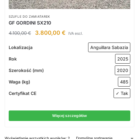
SZUFLE DO ZAMIATAREK
GF GORDINI SX210
3.800,00
€
4.100,00
€
IVA escl.
Lokalizacja
Anguillara Sabazia
Rok
2025
Szerokość (mm)
2020
Waga (kg)
485
Certyfikat CE
✓ Tak
Więcej szczegółów
Wyświetlanie wszystkich wyników: 2