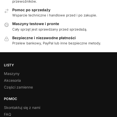
przewoźników.
Pomoc po sprzedaży
Wsparcie techniczne i handlowe przed i po zakupie.
Maszyny testowe i pronte
Cały sprzęt jest sprawdzany przed sprzedażą.
Bezpieczne i niezawodne płatności
Przelew bankowy, PayPal lub inne bezpieczne metody.
LISTY
Maszyny
Akcesoria
Części zamienne
POMOC
Skontaktuj się z nami
FAQ