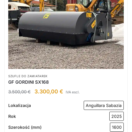
SZUFLE DO ZAMIATAREK
GF GORDINI SX168
3.300,00
€
3.500,00
€
IVA escl.
Lokalizacja
Anguillara Sabazia
Rok
2025
Szerokość (mm)
1600