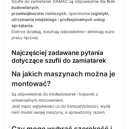
Szufle do zamiatarek DAMAC są odpowiednie dla
firm
budowlanych
,
przedsiębiorstw rolniczych
, operatorów
logistyki
,
utrzymania miejskiego
i
profesjonalnych usług
sprzątania
.
Dobrze działają, kosztują odpowiednio i eliminują dużo
pracy ręcznej.
Najczęściej zadawane pytania
dotyczące szufli do zamiatarek
Na jakich maszynach można je
montować?
Są odpowiednie do miniładowarek i koparek z
uniwersalnym mocowaniem.
Jeśli masz wątpliwości co do kompatybilności, wyślij
nam model swojej maszyny, a sprawdzimy razem.
Czy mogę wybrać szerokość i