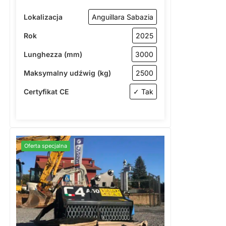
Lokalizacja
Anguillara Sabazia
Rok
2025
Lunghezza (mm)
3000
Maksymalny udźwig (kg)
2500
Certyfikat CE
✓ Tak
Oferta specjalna