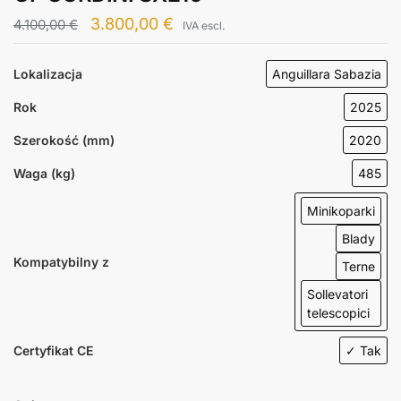
3.800,00
€
4.100,00
€
IVA escl.
Lokalizacja
Anguillara Sabazia
Rok
2025
Szerokość (mm)
2020
Waga (kg)
485
Minikoparki
Blady
Kompatybilny z
Terne
Sollevatori
telescopici
Certyfikat CE
✓ Tak