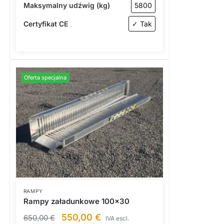
Maksymalny udźwig (kg)
5800
Certyfikat CE
✓ Tak
Oferta specjalna
RAMPY
Rampy załadunkowe 100×30
550,00
€
650,00
€
IVA escl.