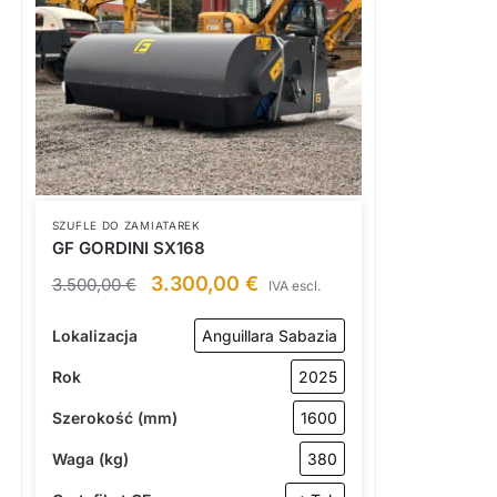
SZUFLE DO ZAMIATAREK
GF GORDINI SX168
3.300,00
€
3.500,00
€
IVA escl.
Lokalizacja
Anguillara Sabazia
Rok
2025
Szerokość (mm)
1600
Waga (kg)
380