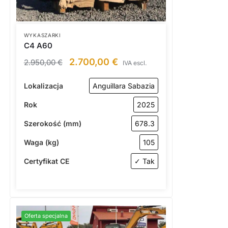
WYKASZARKI
C4 A60
2.700,00
€
2.950,00
€
IVA escl.
Lokalizacja
Anguillara Sabazia
Rok
2025
Szerokość (mm)
678.3
Waga (kg)
105
Certyfikat CE
✓ Tak
Oferta specjalna