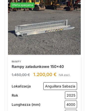
Oferta specjalna
RAMPY
Rampy załadunkowe 150×40
1.200,00
€
1.450,00
€
IVA escl.
Lokalizacja
Anguillara Sabazia
Rok
2025
Lunghezza (mm)
4000