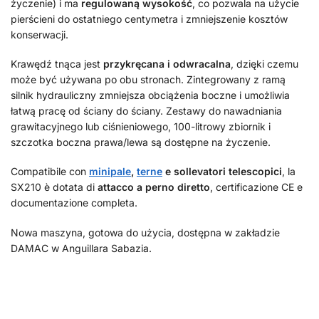
życzenie) i ma
regulowaną wysokość
, co pozwala na użycie
pierścieni do ostatniego centymetra i zmniejszenie kosztów
konserwacji.
Krawędź tnąca jest
przykręcana i odwracalna
, dzięki czemu
może być używana po obu stronach. Zintegrowany z ramą
silnik hydrauliczny zmniejsza obciążenia boczne i umożliwia
łatwą pracę od ściany do ściany. Zestawy do nawadniania
grawitacyjnego lub ciśnieniowego, 100-litrowy zbiornik i
szczotka boczna prawa/lewa są dostępne na życzenie.
Compatibile con
minipale
,
terne
e sollevatori telescopici
, la
SX210 è dotata di
attacco a perno diretto
, certificazione CE e
documentazione completa.
Nowa maszyna, gotowa do użycia, dostępna w zakładzie
DAMAC w Anguillara Sabazia.