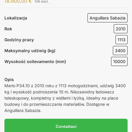
18.900,00
€
IVA escl.
Lokalizacja
Anguillara Sabazia
Rok
2010
Godziny pracy
1113
Maksymalny udźwig (kg)
3400
Wysokość sollevamento (mm)
10000
Opis
Merlo P34.10 z 2010 roku z 1113 motogodzinami, udźwig 3400
kg i wysokość podnoszenia 10 m. Niezawodny ładowacz
teleskopowy, kompletny z widłami i łyżką. Idealny na place
budowy i do przemieszczania materiałów. Dostępne w
Anguillara Sabazia.
Contattaci