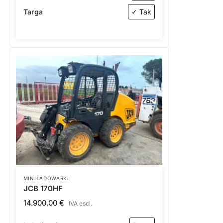
Targa
✓ Tak
MINIŁADOWARKI
JCB 170HF
14.900,00
€
IVA escl.