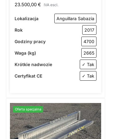
23.500,00
€
IVA escl.
Lokalizacja
Anguillara Sabazia
Rok
2017
Godziny pracy
4700
Waga (kg)
2665
Krótkie nadwozie
✓ Tak
Certyfikat CE
✓ Tak
Oferta specjalna