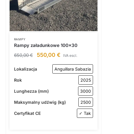
RAMPY
Rampy załadunkowe 100×30
550,00
€
650,00
€
IVA escl.
Lokalizacja
Anguillara Sabazia
Rok
2025
Lunghezza (mm)
3000
Maksymalny udźwig (kg)
2500
Certyfikat CE
✓ Tak