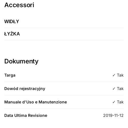
Accessori
WIDŁY
ŁYŻKA
Etykieta
Widelce
Etykieta
Wiadro
Marca
Dokumenty
Merlo
Długość
2200
Targa
✓ Tak
Modello
500
Typologia
Dowód rejestracyjny
✓ Tak
standard
Manuale d'Uso e Manutenzione
✓ Tak
Data Ultima Revisione
2019-11-12