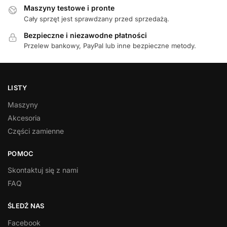
Maszyny testowe i pronte
Cały sprzęt jest sprawdzany przed sprzedażą.
Bezpieczne i niezawodne płatności
Przelew bankowy, PayPal lub inne bezpieczne metody.
LISTY
Maszyny
Akcesoria
Części zamienne
POMOC
Skontaktuj się z nami
FAQ
ŚLEDŹ NAS
Facebook