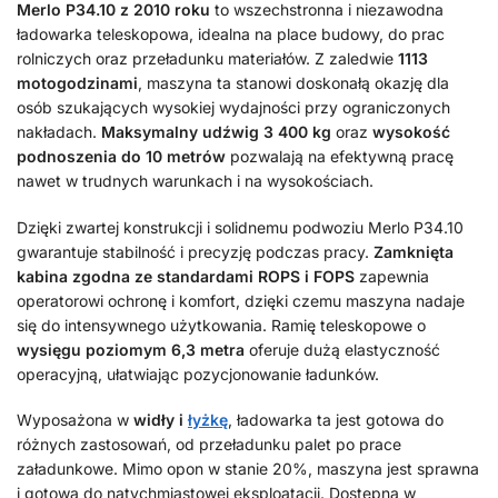
Merlo P34.10 z 2010 roku
to wszechstronna i niezawodna
ładowarka teleskopowa, idealna na place budowy, do prac
rolniczych oraz przeładunku materiałów. Z zaledwie
1113
motogodzinami
, maszyna ta stanowi doskonałą okazję dla
osób szukających wysokiej wydajności przy ograniczonych
nakładach.
Maksymalny udźwig 3 400 kg
oraz
wysokość
podnoszenia do 10 metrów
pozwalają na efektywną pracę
nawet w trudnych warunkach i na wysokościach.
Dzięki zwartej konstrukcji i solidnemu podwoziu Merlo P34.10
gwarantuje stabilność i precyzję podczas pracy.
Zamknięta
kabina zgodna ze standardami ROPS i FOPS
zapewnia
operatorowi ochronę i komfort, dzięki czemu maszyna nadaje
się do intensywnego użytkowania. Ramię teleskopowe o
wysięgu poziomym 6,3 metra
oferuje dużą elastyczność
operacyjną, ułatwiając pozycjonowanie ładunków.
Wyposażona w
widły i
łyżkę
, ładowarka ta jest gotowa do
różnych zastosowań, od przeładunku palet po prace
załadunkowe. Mimo opon w stanie 20%, maszyna jest sprawna
i gotowa do natychmiastowej eksploatacji. Dostępna w