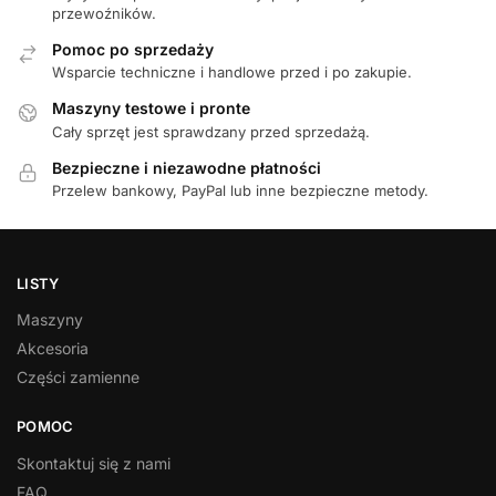
przewoźników.
Pomoc po sprzedaży
Wsparcie techniczne i handlowe przed i po zakupie.
Maszyny testowe i pronte
Cały sprzęt jest sprawdzany przed sprzedażą.
Bezpieczne i niezawodne płatności
Przelew bankowy, PayPal lub inne bezpieczne metody.
LISTY
Maszyny
Akcesoria
Części zamienne
POMOC
Skontaktuj się z nami
FAQ