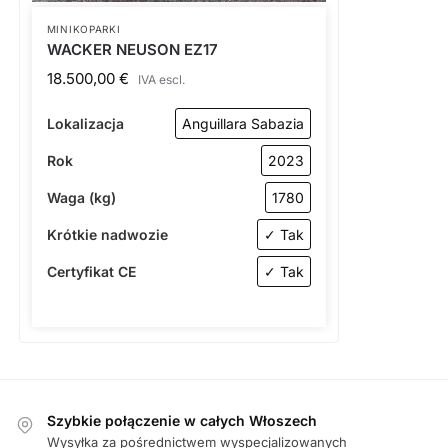
MINIKOPARKI
WACKER NEUSON EZ17
18.500,00
€
IVA escl.
Lokalizacja
Anguillara Sabazia
Rok
2023
Waga (kg)
1780
Krótkie nadwozie
✓ Tak
Certyfikat CE
✓ Tak
Szybkie połączenie w całych Włoszech
Wysyłka za pośrednictwem wyspecjalizowanych