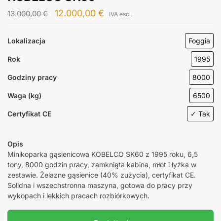
12.000,00
€
13.000,00
€
IVA escl.
Lokalizacja
Foggia
Rok
1995
Godziny pracy
8000
Waga (kg)
6500
Certyfikat CE
✓ Tak
Opis
Minikoparka gąsienicowa KOBELCO SK60 z 1995 roku, 6,5
tony, 8000 godzin pracy, zamknięta kabina, młot i łyżka w
zestawie. Żelazne gąsienice (40% zużycia), certyfikat CE.
Solidna i wszechstronna maszyna, gotowa do pracy przy
wykopach i lekkich pracach rozbiórkowych.