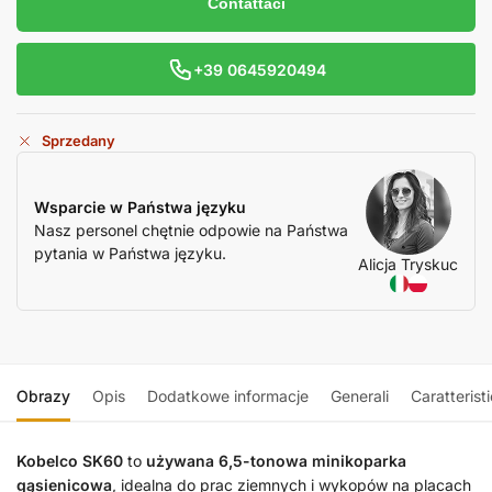
Contattaci
+39 0645920494
Sprzedany
Wsparcie w Państwa języku
Nasz personel chętnie odpowie na Państwa
pytania w Państwa języku.
Alicja Tryskuc
Obrazy
Opis
Dodatkowe informacje
Generali
Caratterist
Kobelco SK60
to
używana 6,5-tonowa minikoparka
gąsienicowa
, idealna do prac ziemnych i wykopów na placach