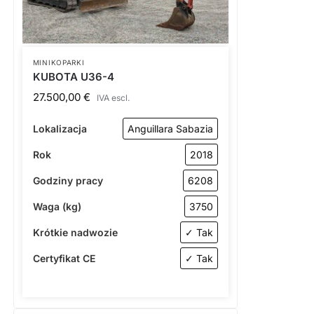
MINIKOPARKI
KUBOTA U36-4
27.500,00
€
IVA escl.
Lokalizacja
Anguillara Sabazia
Rok
2018
Godziny pracy
6208
Waga (kg)
3750
Krótkie nadwozie
✓ Tak
Certyfikat CE
✓ Tak