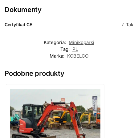
1 Łyżka koparkowa
Dokumenty
Długość
Certyfikat CE
✓ Tak
Typologia
koparkowa
Kategoria:
Minikoparki
Tag:
PL
Marka:
KOBELCO
Podobne produkty