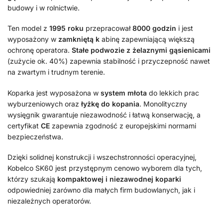
budowy i w rolnictwie.
Ten model z
1995 roku
przepracował
8000 godzin
i jest
wyposażony w
zamkniętą k
abinę zapewniającą większą
ochronę operatora.
Stałe podwozie z żelaznymi gąsienicami
(zużycie ok. 40%) zapewnia stabilność i przyczepność nawet
na zwartym i trudnym terenie.
Koparka jest wyposażona w
system młota
do lekkich prac
wyburzeniowych oraz
łyżkę do kopania
. Monolityczny
wysięgnik gwarantuje niezawodność i łatwą konserwację, a
certyfikat
CE
zapewnia zgodność z europejskimi normami
bezpieczeństwa.
Dzięki solidnej konstrukcji i wszechstronności operacyjnej,
Kobelco SK60 jest przystępnym cenowo wyborem dla tych,
którzy szukają
kompaktowej i niezawodnej koparki
odpowiedniej zarówno dla małych firm budowlanych, jak i
niezależnych operatorów.