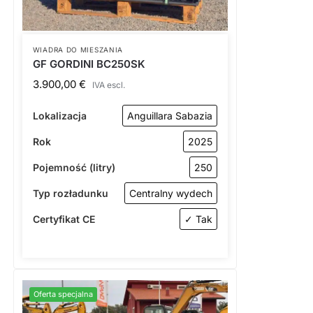
WIADRA DO MIESZANIA
GF GORDINI BC250SK
3.900,00
€
IVA escl.
Lokalizacja
Anguillara Sabazia
Rok
2025
Pojemność (litry)
250
Typ rozładunku
Centralny wydech
Certyfikat CE
✓ Tak
Oferta specjalna