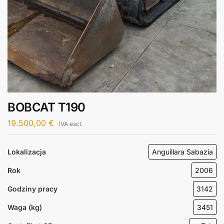
BOBCAT T190
19.500,00
€
IVA escl.
Lokalizacja
Anguillara Sabazia
Rok
2006
Godziny pracy
3142
Waga (kg)
3451