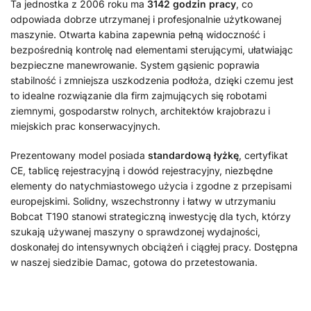
Ta jednostka z 2006 roku ma
3142 godzin pracy
, co
odpowiada dobrze utrzymanej i profesjonalnie użytkowanej
maszynie. Otwarta kabina zapewnia pełną widoczność i
bezpośrednią kontrolę nad elementami sterującymi, ułatwiając
bezpieczne manewrowanie. System gąsienic poprawia
stabilność i zmniejsza uszkodzenia podłoża, dzięki czemu jest
to idealne rozwiązanie dla firm zajmujących się robotami
ziemnymi, gospodarstw rolnych, architektów krajobrazu i
miejskich prac konserwacyjnych.
Prezentowany model posiada
standardową łyżkę
, certyfikat
CE, tablicę rejestracyjną i dowód rejestracyjny, niezbędne
elementy do natychmiastowego użycia i zgodne z przepisami
europejskimi. Solidny, wszechstronny i łatwy w utrzymaniu
Bobcat T190 stanowi strategiczną inwestycję dla tych, którzy
szukają używanej maszyny o sprawdzonej wydajności,
doskonałej do intensywnych obciążeń i ciągłej pracy. Dostępna
w naszej siedzibie Damac, gotowa do przetestowania.