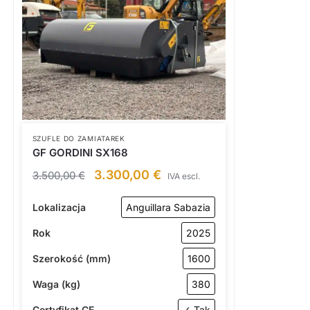
SZUFLE DO ZAMIATAREK
GF GORDINI SX168
3.300,00
€
3.500,00
€
IVA escl.
Lokalizacja
Anguillara Sabazia
Rok
2025
Szerokość (mm)
1600
Waga (kg)
380
Certyfikat CE
✓ Tak