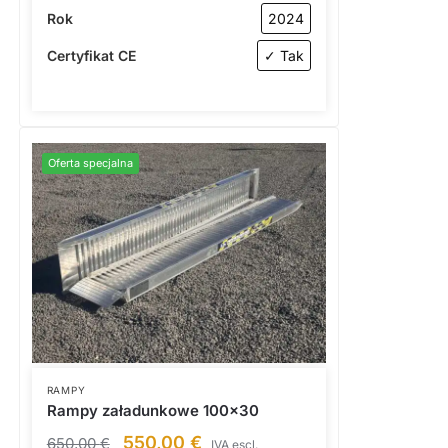
Rok
2024
Certyfikat CE
✓ Tak
Oferta specjalna
RAMPY
Rampy załadunkowe 100×30
550,00
€
650,00
€
IVA escl.