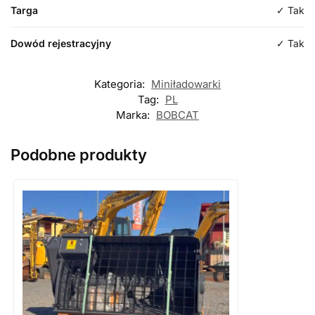
standard
Targa
✓ Tak
Dowód rejestracyjny
✓ Tak
Kategoria:
Miniładowarki
Tag:
PL
Marka:
BOBCAT
Podobne produkty