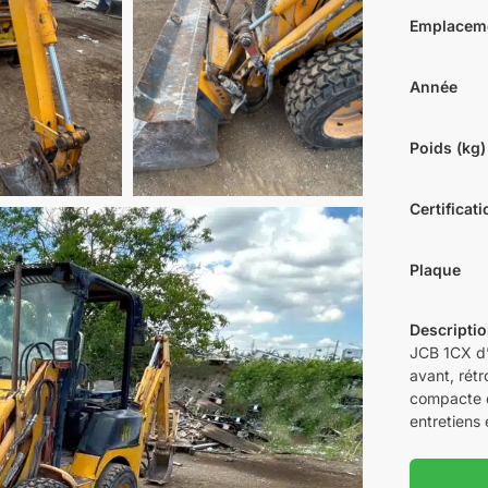
Emplacem
Année
Poids (kg)
Certificat
Plaque
Descripti
JCB 1CX d’
avant, rétr
compacte d
entretiens 