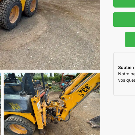
Soutien
Notre pe
vos ques