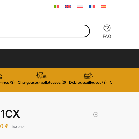
FAQ
nnes (3)
Chargeuses-pelleteuses (3)
Débroussailleuses (3)
Mini-Chargeuses
 1CX
00
€
IVA escl.