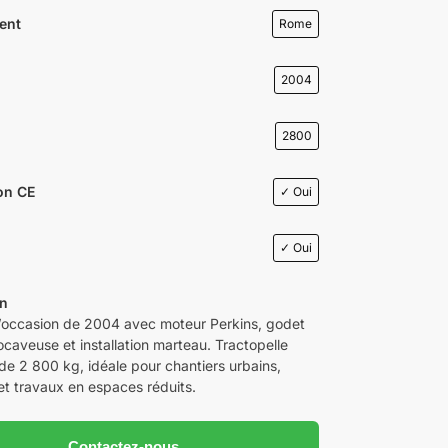
ent
Rome
2004
2800
ion CE
✓ Oui
✓ Oui
on
occasion de 2004 avec moteur Perkins, godet
ocaveuse et installation marteau. Tractopelle
e 2 800 kg, idéale pour chantiers urbains,
et travaux en espaces réduits.
Contactez-nous