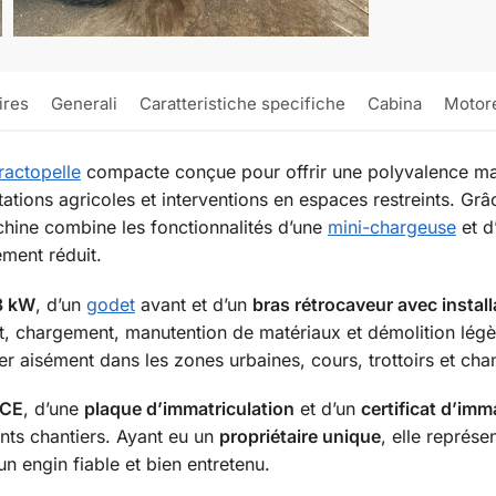
ires
Generali
Caratteristiche specifiche
Cabina
Motor
tractopelle
compacte conçue pour offrir une polyvalence max
oitations agricoles et interventions en espaces restreints. 
chine combine les fonctionnalités d’une
mini-chargeuse
et d’
ment réduit.
3 kW
, d’un
godet
avant et d’un
bras rétrocaveur avec instal
t, chargement, manutention de matériaux et démolition légèr
r aisément dans les zones urbaines, cours, trottoirs et cha
 CE
, d’une
plaque d’immatriculation
et d’un
certificat d’imm
rents chantiers. Ayant eu un
propriétaire unique
, elle représe
n engin fiable et bien entretenu.