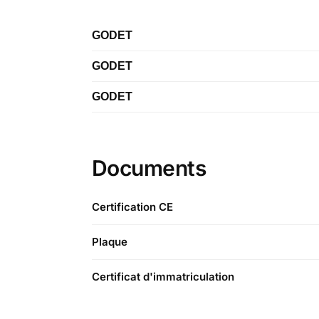
GODET
GODET
Étiquette
GODET
Étiquette
Longueur
Étiquette
Longueur
Typologie
Documents
Longueur
Typologie
Typologie
Certification CE
Plaque
Certificat d'immatriculation