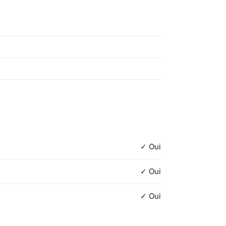
Godet d'excavation arrière
Godet d'excavation arrière
Godet standard avant
d'excavation
d'excavation
standard
✓ Oui
✓ Oui
✓ Oui