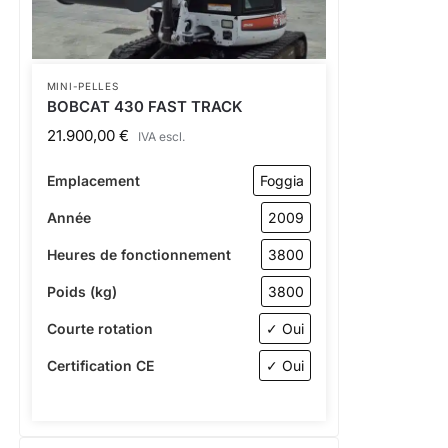
MINI-PELLES
BOBCAT 430 FAST TRACK
21.900,00
€
IVA escl.
Emplacement
Foggia
Année
2009
Heures de fonctionnement
3800
Poids (kg)
3800
Courte rotation
✓ Oui
Certification CE
✓ Oui