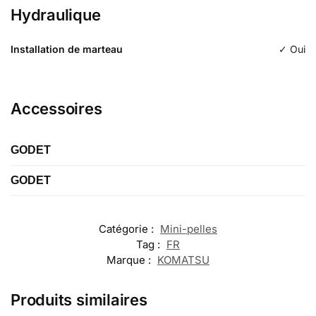
Hydraulique
Installation de marteau
✓ Oui
Accessoires
GODET
GODET
Étiquette
Seau de nettoyage de fossés CAME
Étiquette
Catégorie :
Mini-pelles
Godet de terrassement
Longueur
Tag :
FR
Marque :
KOMATSU
Longueur
Typologie
Nettoyage de fossés
Produits similaires
Typologie
Excavation