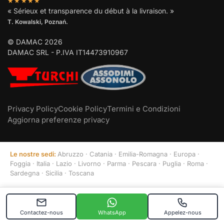
★★★★★
« Sérieux et transparence du début à la livraison. »
T. Kowalski, Poznań.
© DAMAC 2026
DAMAC SRL - P.IVA IT14473910967
Privacy Policy
Cookie Policy
Termini e Condizioni
Aggiorna preferenze privacy
Le nostre sedi:
Abruzzo
·
Catania
·
Emilia-Romagna
·
Europa
·
Foggia
·
Italia
·
Lazio
·
Livorno
·
Parma
·
Pescara
·
Puglia
·
Roma
·
Sardegna
·
Sicilia
·
Toscana
Contactez-nous
WhatsApp
Appelez-nous