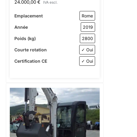
24.000,00
€
IVA escl.
Emplacement
Rome
Année
2019
Poids (kg)
2800
Courte rotation
✓ Oui
Certification CE
✓ Oui