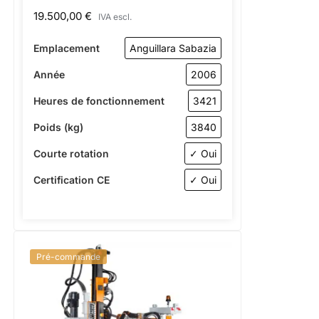
19.500,00
€
IVA escl.
Emplacement
Anguillara Sabazia
Année
2006
Heures de fonctionnement
3421
Poids (kg)
3840
Courte rotation
✓ Oui
Certification CE
✓ Oui
Pré-commande