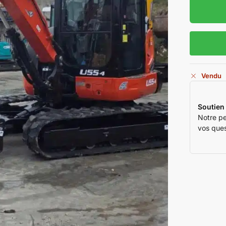
Vendu
Soutien
Notre pe
vos ques