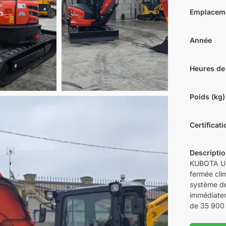
Emplacem
Année
Heures de
Poids (kg)
Certificat
Descripti
KUBOTA U5
fermée cli
système de
immédiatem
de 35 900