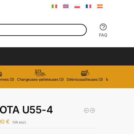
FAQ
nnes (3)
Chargeuses-pelleteuses (3)
Débroussailleuses (3)
Mini-Chargeuses
OTA U55-4
00
€
IVA escl.