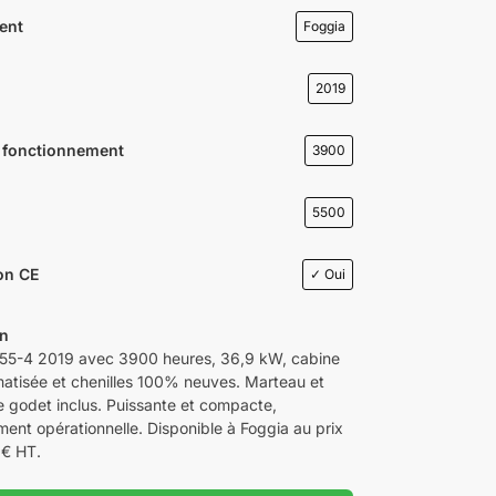
ent
Foggia
2019
 fonctionnement
3900
5500
ion CE
✓ Oui
on
5-4 2019 avec 3900 heures, 36,9 kW, cabine
matisée et chenilles 100% neuves. Marteau et
 godet inclus. Puissante et compacte,
ent opérationnelle. Disponible à Foggia au prix
 € HT.