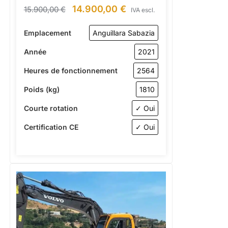
14.900,00
€
15.900,00
€
IVA escl.
Emplacement
Anguillara Sabazia
Année
2021
Heures de fonctionnement
2564
Poids (kg)
1810
Courte rotation
✓ Oui
Certification CE
✓ Oui