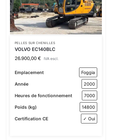
PELLES SUR CHENILLES
VOLVO EC140BLC
26.900,00
€
IVA escl.
Emplacement
Foggia
Année
2000
Heures de fonctionnement
7000
Poids (kg)
14800
Certification CE
✓ Oui