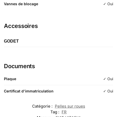
Vannes de blocage
✓ Oui
Accessoires
GODET
Étiquette
Godet de terrassement
Documents
Longueur
Plaque
✓ Oui
Typologie
d'excavation
Certificat d'immatriculation
✓ Oui
Catégorie :
Pelles sur roues
Tag :
FR