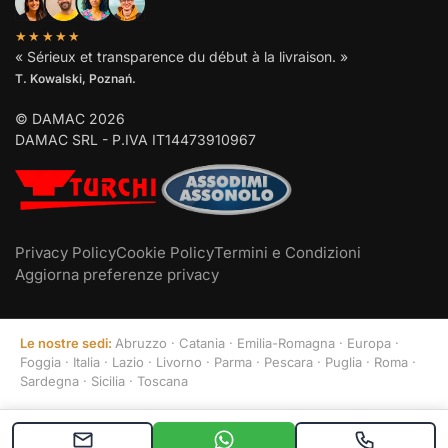
★★★★★
« Sérieux et transparence du début à la livraison. »
T. Kowalski, Poznań.
© DAMAC 2026
DAMAC SRL - P.IVA IT14473910967
Privacy Policy
Cookie Policy
Termini e Condizioni
Aggiorna preferenze privacy
Le nostre sedi:
Abruzzo
·
Catania
·
Emilia-Romagna
·
Europa
·
Foggia
·
Italia
·
Lazio
·
Livorno
·
Parma
·
Pescara
·
Puglia
·
Roma
·
Sardegna
·
Sicilia
·
Toscana