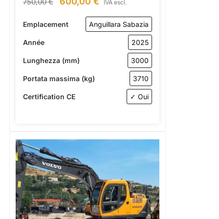
600,00
€
750,00
€
IVA escl.
Emplacement
Anguillara Sabazia
Année
2025
Lunghezza (mm)
3000
Portata massima (kg)
3710
Certification CE
✓ Oui