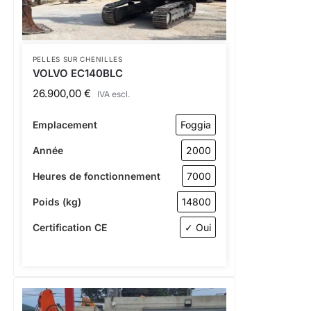
PELLES SUR CHENILLES
VOLVO EC140BLC
26.900,00
€
IVA escl.
Emplacement
Foggia
Année
2000
Heures de fonctionnement
7000
Poids (kg)
14800
Certification CE
✓ Oui