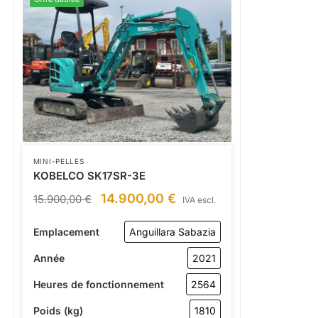
MINI-PELLES
KOBELCO SK17SR-3E
14.900,00
€
15.900,00
€
IVA escl.
Emplacement
Anguillara Sabazia
Année
2021
Heures de fonctionnement
2564
Poids (kg)
1810