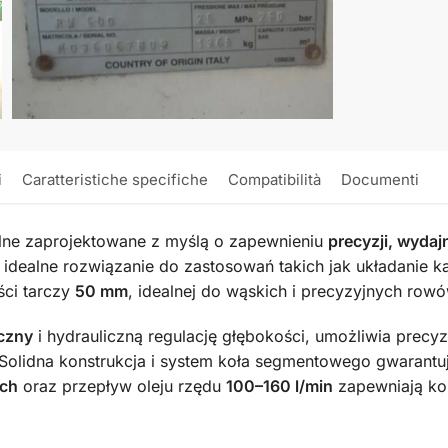
i
Caratteristiche specifiche
Compatibilità
Documenti
alne zaprojektowane z myślą o zapewnieniu
precyzji, wydajn
dealne rozwiązanie do zastosowań takich jak układanie kabli
ści tarczy
50 mm
, idealnej do wąskich i precyzyjnych rowó
czny
i hydrauliczną regulację głębokości, umożliwia precy
olidna konstrukcja i system koła segmentowego gwarantują
ych
oraz przepływ oleju rzędu
100–160 l/min
zapewniają kom