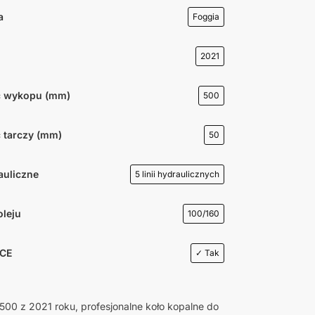
a
Foggia
2021
ć wykopu (mm)
500
 tarczy (mm)
50
auliczne
5 linii hydraulicznych
oleju
100/160
 CE
✓ Tak
00 z 2021 roku, profesjonalne koło kopalne do