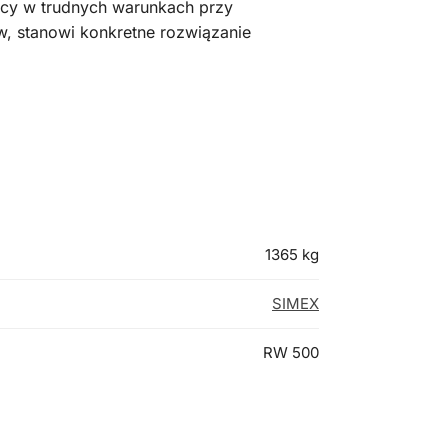
acy w trudnych warunkach przy
w, stanowi konkretne rozwiązanie
1365 kg
SIMEX
RW 500