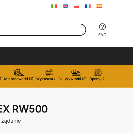
FAQ
)
Miniładowarki (3)
Wykaszarki (3)
Wywrotki (3)
Opony (2)
Szufle do zami
EX RW500
 żądanie