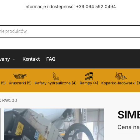
Informacje i dostępność: +39 064 592 0494
wany
Kontakt
FAQ
 (5)
Kruszarki (5)
Kafary hydrauliczne (4)
Rampy (4)
Koparko-ładowarki (3
X RW500
SIM
Cena na