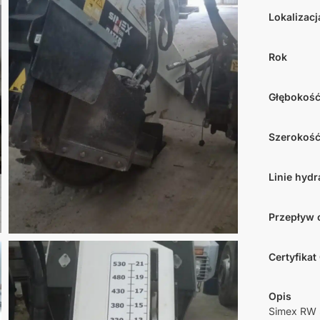
Lokalizacj
Rok
Głębokoś
Szerokość
Linie hydr
Przepływ 
Certyfikat
Opis
Simex RW 5