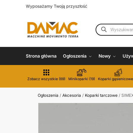
Wyposażamy Twoją przyszłość
Strona główna
Ogłoszenia
Nowy
Uży
Zobacz wszystkie (69)
Minikoparki (19)
Koparki gąsienicowe
Ogłoszenia
/
Akcesoria
/
Koparki tarczowe
/
SIME