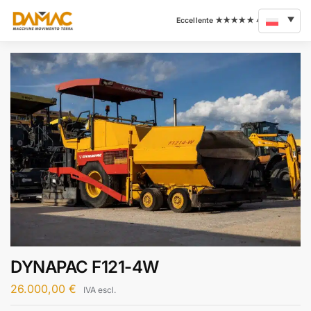
DYNAPAC F121-4W
26.000,00
€
IVA escl.