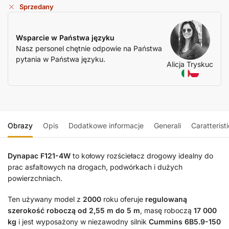
Sprzedany
Wsparcie w Państwa języku
Nasz personel chętnie odpowie na Państwa
pytania w Państwa języku.
Alicja Tryskuc
Obrazy
Opis
Dodatkowe informacje
Generali
Caratterist
Dynapac F121-4W
to kołowy rozściełacz drogowy idealny do
prac asfaltowych na drogach, podwórkach i dużych
powierzchniach.
Ten używany model z
2000
roku oferuje
regulowaną
szerokość roboczą od 2,55 m do 5 m
, masę roboczą
17 000
kg
i jest wyposażony w niezawodny silnik
Cummins 6B5.9-150