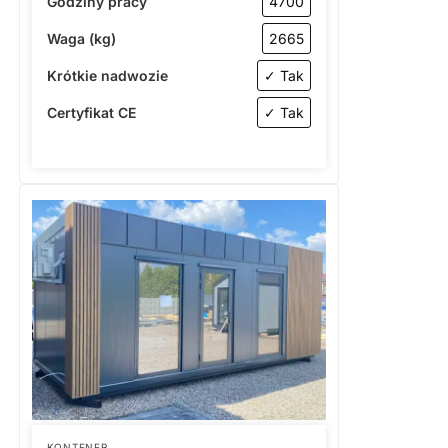
Godziny pracy
4700
Waga (kg)
2665
Krótkie nadwozie
✓ Tak
Certyfikat CE
✓ Tak
KONTENER