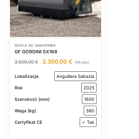
SZUFLE DO ZAMIATAREK
GF GORDINI SX168
3.300,00
€
3.500,00
€
IVA escl.
Lokalizacja
Anguillara Sabazia
Rok
2025
Szerokość (mm)
1600
Waga (kg)
380
Certyfikat CE
✓ Tak