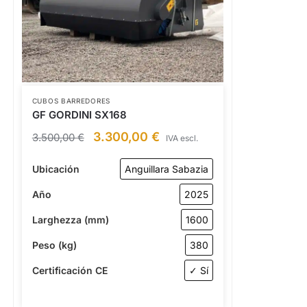
CUBOS BARREDORES
GF GORDINI SX168
3.300,00
€
3.500,00
€
IVA escl.
Ubicación
Anguillara Sabazia
Año
2025
Larghezza (mm)
1600
Peso (kg)
380
Certificación CE
✓ Sí