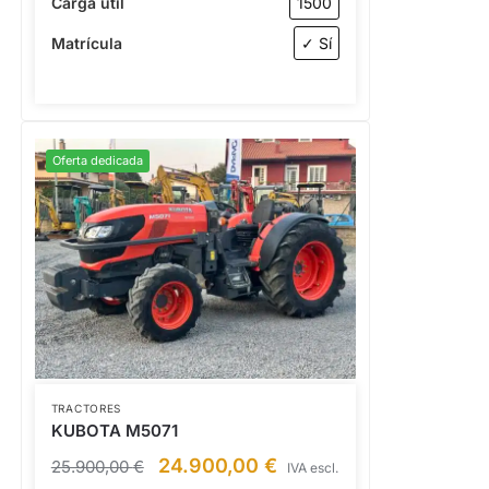
Carga útil
1500
Matrícula
✓ Sí
Oferta dedicada
TRACTORES
KUBOTA M5071
24.900,00
€
25.900,00
€
IVA escl.