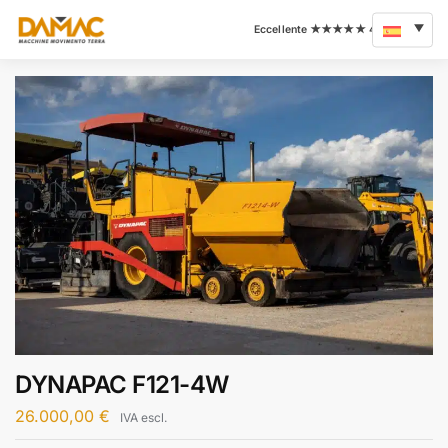
DYNAPAC F121-4W
26.000,00
€
IVA escl.