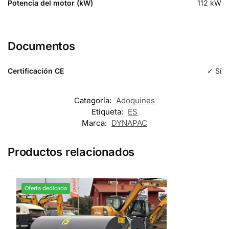
Potencia del motor (kW)
112
kW
Documentos
Certificación CE
✓ Sí
Categoría:
Adoquines
Etiqueta:
ES
Marca:
DYNAPAC
Productos relacionados
Oferta dedicada