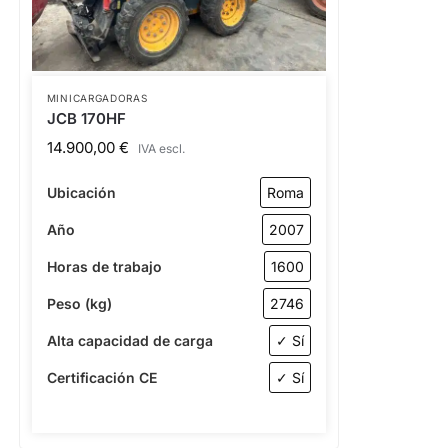
MINICARGADORAS
JCB 170HF
14.900,00
€
IVA escl.
Ubicación
Roma
Año
2007
Horas de trabajo
1600
Peso (kg)
2746
Alta capacidad de carga
✓ Sí
Certificación CE
✓ Sí