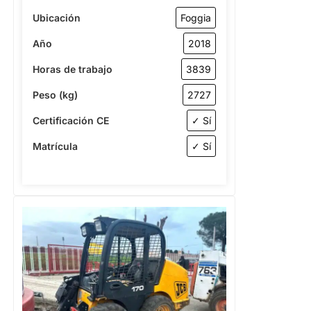
Ubicación
Foggia
Año
2018
Horas de trabajo
3839
Peso (kg)
2727
Certificación CE
✓ Sí
Matrícula
✓ Sí