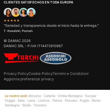
CLIENTES SATISFECHOS EN TODA EUROPA
★★★★★
“Seriedad y transparencia desde el inicio hasta la entrega.”
T. Kowalski, Poznań.
© DAMAC 2026
DAMAC SRL - P.IVA IT14473910967
Privacy Policy
Cookie Policy
Termini e Condizioni
Aggiorna preferenze privacy
Le nostre sedi:
Abruzzo
·
Catania
·
Emilia-Romagna
·
Europa
·
Foggia
·
Italia
·
Lazio
·
Livorno
·
Parma
·
Pescara
·
Puglia
·
Roma
·
Sardegna
·
Sicilia
·
Toscana