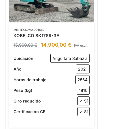
MINIEXCAVADORAS
KOBELCO SK17SR-3E
14.900,00
€
15.900,00
€
IVA escl.
Ubicación
Anguillara Sabazia
Año
2021
Horas de trabajo
2564
Peso (kg)
1810
Giro reducido
✓ Sí
Certificación CE
✓ Sí