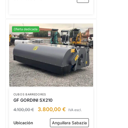
Oferta dedicada
CUBOS BARREDORES
GF GORDINI SX210
3.800,00
€
4.100,00
€
IVA escl.
Ubicación
Anguillara Sabazia