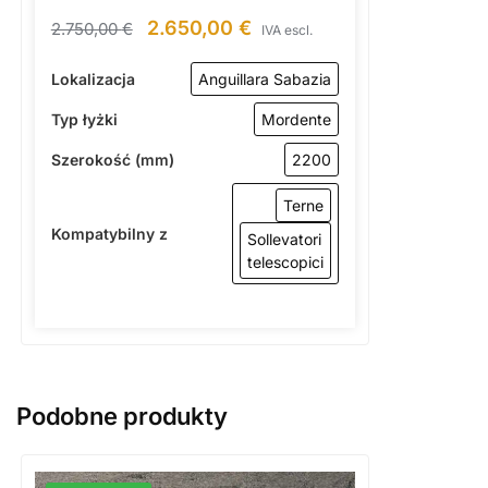
2.650,00
€
2.750,00
€
IVA escl.
Lokalizacja
Anguillara Sabazia
Typ łyżki
Mordente
Szerokość (mm)
2200
Terne
Kompatybilny z
Sollevatori
telescopici
Podobne produkty