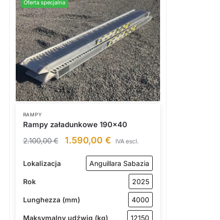
Oferta specjalna
RAMPY
Rampy załadunkowe 190×40
1.590,00
€
2.100,00
€
IVA escl.
Lokalizacja
Anguillara Sabazia
Rok
2025
Lunghezza (mm)
4000
Maksymalny udźwig (kg)
12150