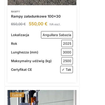
RAMPY
Rampy załadunkowe 100×30
550,00
€
650,00
€
IVA escl.
Lokalizacja
Anguillara Sabazia
Rok
2025
Lunghezza (mm)
3000
Maksymalny udźwig (kg)
2500
Certyfikat CE
✓ Tak
Zamów