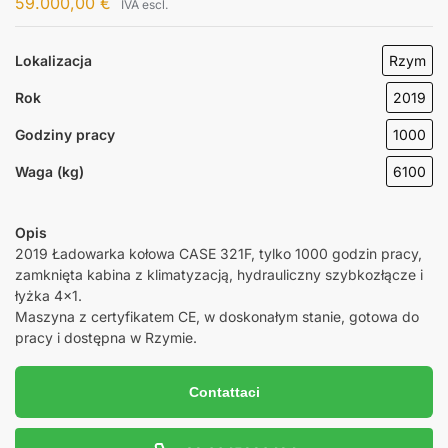
59.000,00
€
IVA escl.
Lokalizacja
Rzym
Rok
2019
Godziny pracy
1000
Waga (kg)
6100
Opis
2019 Ładowarka kołowa CASE 321F, tylko 1000 godzin pracy,
zamknięta kabina z klimatyzacją, hydrauliczny szybkozłącze i
łyżka 4×1.
Maszyna z certyfikatem CE, w doskonałym stanie, gotowa do
pracy i dostępna w Rzymie.
Contattaci