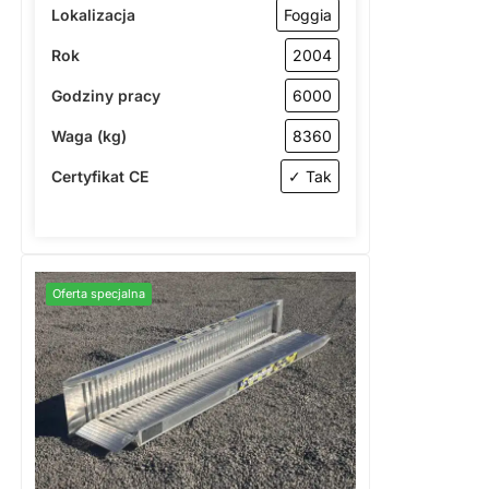
Lokalizacja
Foggia
Rok
2004
Godziny pracy
6000
Waga (kg)
8360
Certyfikat CE
✓ Tak
Oferta specjalna