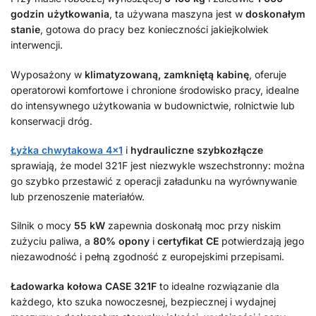
godzin użytkowania
, ta używana maszyna jest w
doskonałym
stanie
, gotowa do pracy bez konieczności jakiejkolwiek
interwencji.
Wyposażony w
klimatyzowaną, zamkniętą kabinę
, oferuje
operatorowi komfortowe i chronione środowisko pracy, idealne
do intensywnego użytkowania w budownictwie, rolnictwie lub
konserwacji dróg.
Łyżka chwytakowa 4×1
i
hydrauliczne szybkozłącze
sprawiają, że model 321F jest niezwykle wszechstronny: można
go szybko przestawić z operacji załadunku na wyrównywanie
lub przenoszenie materiałów.
Silnik o mocy
55 kW
zapewnia doskonałą moc przy niskim
zużyciu paliwa, a
80% opony
i
certyfikat CE
potwierdzają jego
niezawodność i pełną zgodność z europejskimi przepisami.
Ładowarka kołowa CASE 321F
to idealne rozwiązanie dla
każdego, kto szuka nowoczesnej, bezpiecznej i wydajnej