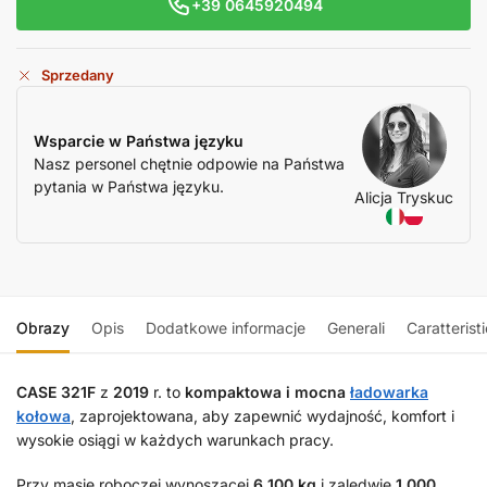
+39 0645920494
Sprzedany
Wsparcie w Państwa języku
Nasz personel chętnie odpowie na Państwa
pytania w Państwa języku.
Alicja Tryskuc
Obrazy
Opis
Dodatkowe informacje
Generali
Caratterist
CASE 321F
z
2019
r. to
kompaktowa i mocna
ładowarka
kołowa
, zaprojektowana, aby zapewnić wydajność, komfort i
wysokie osiągi w każdych warunkach pracy.
Przy masie roboczej wynoszącej
6 100 kg
i zaledwie
1 000