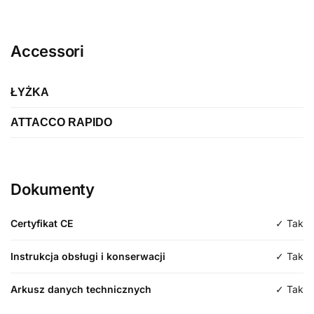
Accessori
ŁYŻKA
ATTACCO RAPIDO
Etykieta
Wiadro z pokrywką 4x1
Etykieta
Szybkozłącze hydrauliczne
Długość
Dokumenty
Marca
Typologia
CNH
Certyfikat CE
✓ Tak
Impregnaty
Modello
Instrukcja obsługi i konserwacji
✓ Tak
hydraulik
Arkusz danych technicznych
✓ Tak