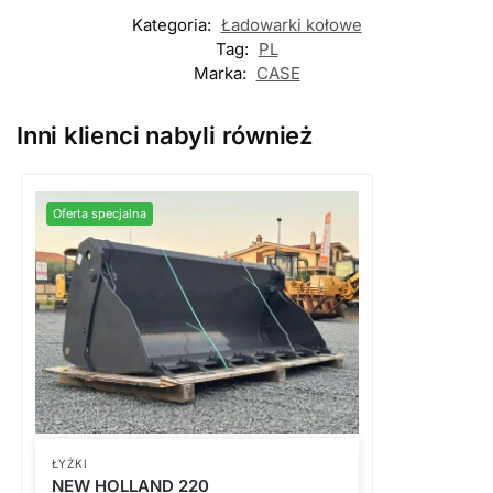
Kategoria:
Ładowarki kołowe
Tag:
PL
Marka:
CASE
Inni klienci nabyli również
Oferta specjalna
ŁYŻKI
NEW HOLLAND 220