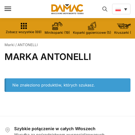
Zobacz wszystkie (69)
Minikoparki (19)
Koparki gąsienicowe (5)
Kruszarki (5)
Marki
/
ANTONELLI
MARKA ANTONELLI
Nie znaleziono produktów, których szukasz.
Szybkie połączenie w całych Włoszech
Wysyłka za pośrednictwem wyspecjalizowanych