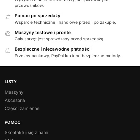
przewoźników.
Pomoc po sprzedaży
Wsparcie techniczne i handlowe przed i po zakupie.
Maszyny testowe i pronte
Cały sprzęt jest sprawdzany przed sprzedażą.
Bezpieczne i niezawodne płatności
Przelew bankowy, PayPal lub inne bezpieczne metody.
LISTY
Maszyny
Akcesoria
Części zamienne
POMOC
Skontaktuj się z nami